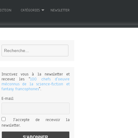
FICTION
CATÉGORIES
NEWSLETTER
Rechercher
Inscrivez vous à la newsletter et
recevez les "
100 chefs d'oeuvre
méconnus de la science-fiction et
fantasy francophones
".
E-mail
J'accepte de recevoir la
newsletter.