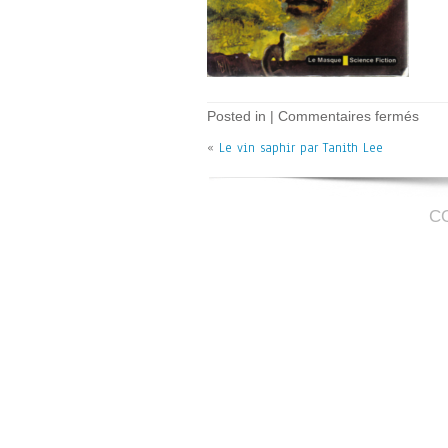
sur
Posted in |
Commentaires fermés
Le
«
Le vin saphir par Tanith Lee
vin
saph
–
T.
Lee
C