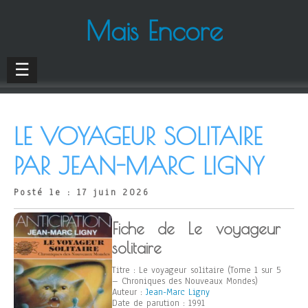
Mais Encore
☰
LE VOYAGEUR SOLITAIRE
PAR JEAN-MARC LIGNY
Posté le : 17 juin 2026
Fiche de Le voyageur
solitaire
Titre : Le voyageur solitaire (Tome 1 sur 5
– Chroniques des Nouveaux Mondes)
Auteur :
Jean-Marc Ligny
Date de parution : 1991