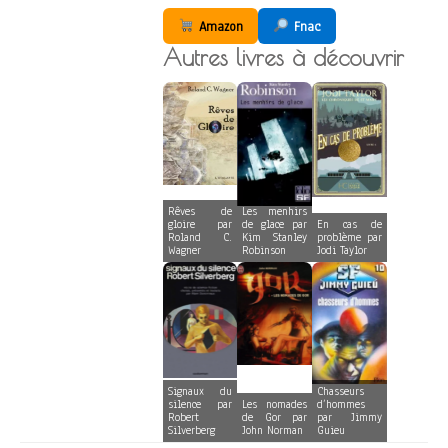
Amazon
Fnac
Autres livres à découvrir
Rêves de
Les menhirs
gloire par
de glace par
En cas de
Roland C.
Kim Stanley
problème par
Wagner
Robinson
Jodi Taylor
Signaux du
Chasseurs
silence par
Les nomades
d’hommes
Robert
de Gor par
par Jimmy
Silverberg
John Norman
Guieu