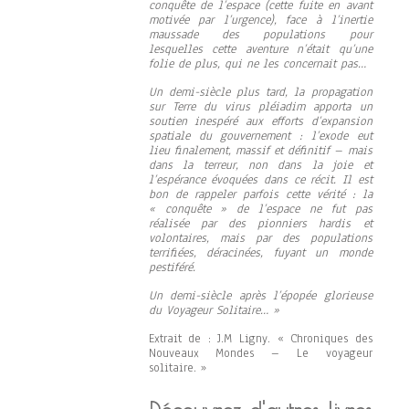
conquête de l’espace (cette fuite en avant
motivée par l’urgence), face à l’inertie
maussade des populations pour
lesquelles cette aventure n’était qu’une
folie de plus, qui ne les concernait pas…
Un demi-siècle plus tard, la propagation
sur Terre du virus pléiadim apporta un
soutien inespéré aux efforts d’expansion
spatiale du gouvernement : l’exode eut
lieu finalement, massif et définitif – mais
dans la terreur, non dans la joie et
l’espérance évoquées dans ce récit. Il est
bon de rappeler parfois cette vérité : la
« conquête » de l’espace ne fut pas
réalisée par des pionniers hardis et
volontaires, mais par des populations
terrifiées, déracinées, fuyant un monde
pestiféré.
Un demi-siècle après l’épopée glorieuse
du Voyageur Solitaire… »
Extrait de : J.M Ligny. « Chroniques des
Nouveaux Mondes – Le voyageur
solitaire. »