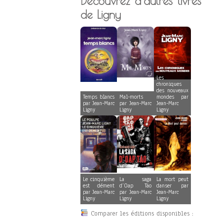
Découvrez d'autres livres
de Ligny
Les
chroniques
des nouveaux
Temps blancs
Mal-morts
mondes par
par Jean-Marc
par Jean-Marc
Jean-Marc
Ligny
Ligny
Ligny
Le cinquième
La saga
La mort peut
est dément
d’Oap Täo
danser par
par Jean-Marc
par Jean-Marc
Jean-Marc
Ligny
Ligny
Ligny
Comparer les éditions disponibles :