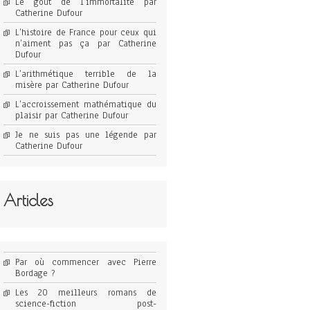
Le goût de l’immortalité par
Catherine Dufour
L’histoire de France pour ceux qui
n’aiment pas ça par Catherine
Dufour
L’arithmétique terrible de la
misère par Catherine Dufour
L’accroissement mathématique du
plaisir par Catherine Dufour
Je ne suis pas une légende par
Catherine Dufour
Articles
Par où commencer avec Pierre
Bordage ?
Les 20 meilleurs romans de
science-fiction post-