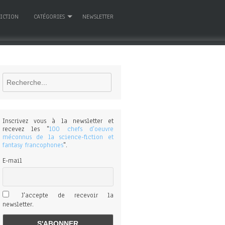
FICTION
CATÉGORIES
NEWSLETTER
Rechercher
Inscrivez vous à la newsletter et
recevez les "
100 chefs d'oeuvre
méconnus de la science-fiction et
fantasy francophones
".
E-mail
J'accepte de recevoir la
newsletter.