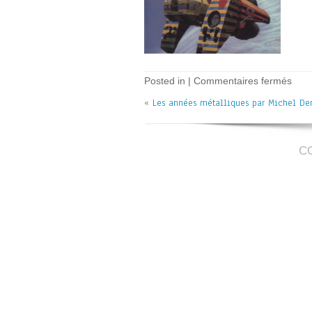
sur
Posted in |
Commentaires fermés
Les
«
Les années métalliques par Michel D
anne
méta
–
M.
Dem
C