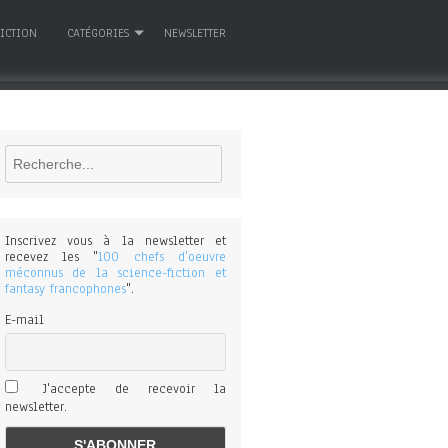
FICTION
CATÉGORIES
NEWSLETTER
Rechercher
Inscrivez vous à la newsletter et
recevez les "
100 chefs d'oeuvre
méconnus de la science-fiction et
fantasy francophones
".
E-mail
J'accepte de recevoir la
newsletter.