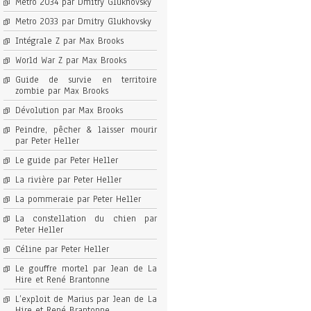
Metro 2034 par Dmitry Glukhovsky
Metro 2033 par Dmitry Glukhovsky
Intégrale Z par Max Brooks
World War Z par Max Brooks
Guide de survie en territoire
zombie par Max Brooks
Dévolution par Max Brooks
Peindre, pêcher & laisser mourir
par Peter Heller
Le guide par Peter Heller
La rivière par Peter Heller
La pommeraie par Peter Heller
La constellation du chien par
Peter Heller
Céline par Peter Heller
Le gouffre mortel par Jean de La
Hire et René Brantonne
L’exploit de Marius par Jean de La
Hire et René Brantonne