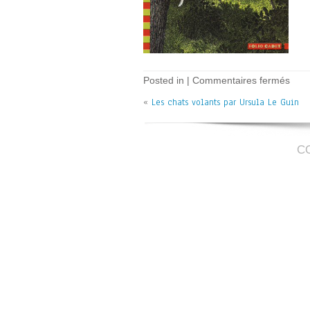
sur
Posted in |
Commentaires fermés
Les
«
Les chats volants par Ursula Le Guin
chat
vola
–
U.
Le
C
Guin