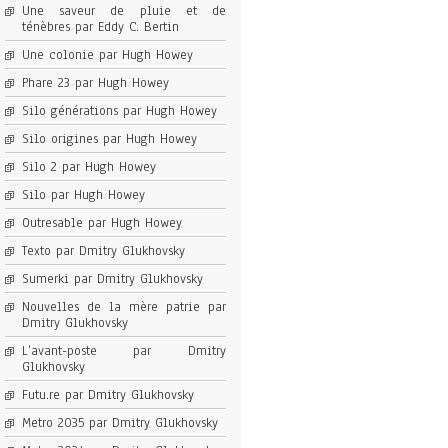
Une saveur de pluie et de
ténèbres par Eddy C. Bertin
Une colonie par Hugh Howey
Phare 23 par Hugh Howey
Silo générations par Hugh Howey
Silo origines par Hugh Howey
Silo 2 par Hugh Howey
Silo par Hugh Howey
Outresable par Hugh Howey
Texto par Dmitry Glukhovsky
Sumerki par Dmitry Glukhovsky
Nouvelles de la mère patrie par
Dmitry Glukhovsky
L’avant-poste par Dmitry
Glukhovsky
Futu.re par Dmitry Glukhovsky
Metro 2035 par Dmitry Glukhovsky