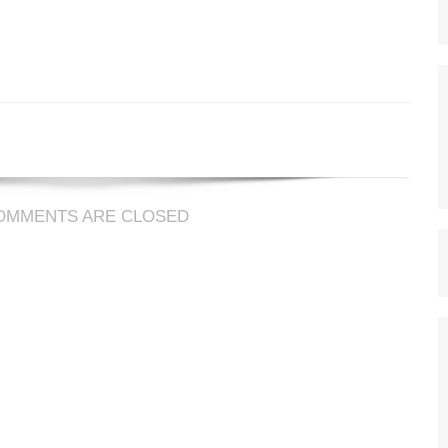
s
nts
OMMENTS ARE CLOSED