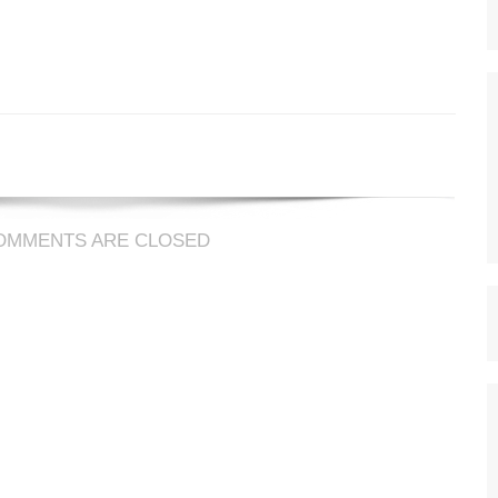
omme
ner
OMMENTS ARE CLOSED