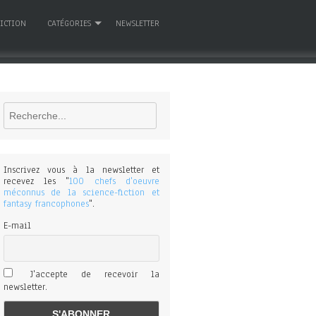
FICTION
CATÉGORIES
NEWSLETTER
Rechercher
Inscrivez vous à la newsletter et
recevez les "
100 chefs d'oeuvre
méconnus de la science-fiction et
fantasy francophones
".
E-mail
J'accepte de recevoir la
newsletter.