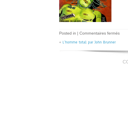
sur
Posted in |
Commentaires fermés
L’h
«
L’homme total par John Brunner
total
–
J.
Brun
C