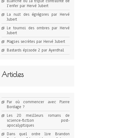
Blanche ou la triple contrainte de
l’enfer par Hervé Jubert
La nuit des égrégores par Hervé
Jubert
Le tournoi des ombres par Hervé
Jubert
Magies secrètes par Hervé Jubert
Bastards épisode 2 par Ayerdhal
Articles
Par où commencer avec Pierre
Bordage ?
Les 20 meilleurs romans de
science-fiction post-
apocalyptiques
Dans quel ordre lire Brandon