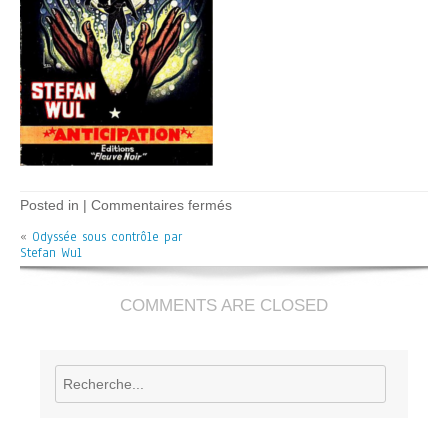
sur
Posted in |
Commentaires fermés
Odyssée
«
Odyssée sous contrôle par
sous
Stefan Wul
contrôle
–
S.
Wul
COMMENTS ARE CLOSED
Rechercher