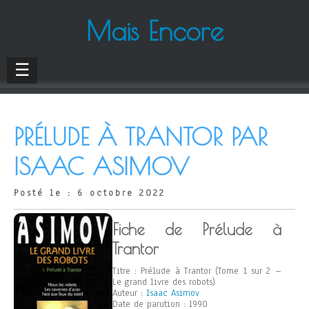
Mais Encore
☰
PRÉLUDE À TRANTOR PAR
ISAAC ASIMOV
Posté le : 6 octobre 2022
Fiche de Prélude à
Trantor
Titre : Prélude à Trantor (Tome 1 sur 2 –
Le grand livre des robots)
Auteur :
Isaac Asimov
Date de parution : 1990