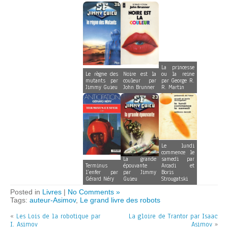
La princesse
Le règne des
Noire est la
ou la reine
mutants par
couleur par
par George R.
Jimmy Guieu
John Brunner
R. Martin
Le lundi
commence le
La grande
samedi par
Terminus
épouvante
Arcadi et
l’enfer par
par Jimmy
Boris
Gérard Néry
Guieu
Strougatski
Posted in
Livres
|
No Comments »
Tags:
auteur-Asimov
,
Le grand livre des robots
«
Les Lois de la robotique par
La gloire de Trantor par Isaac
I. Asimov
Asimov
»