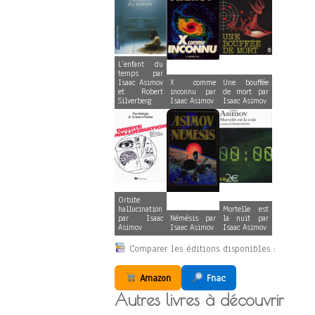
L’enfant du
temps par
Isaac Asimov
X comme
Une bouffée
et Robert
inconnu par
de mort par
Silverberg
Isaac Asimov
Isaac Asimov
Orbite
hallucination
Mortelle est
par Isaac
Némésis par
la nuit par
Asimov
Isaac Asimov
Isaac Asimov
Comparer les éditions disponibles :
Amazon
Fnac
Autres livres à découvrir