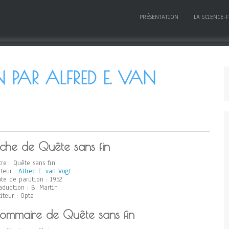
PRÉSENTATION
LA SCIENCE-
 PAR ALFRED E. VAN
iche de Quête sans fin
tre : Quête sans fin
teur :
Alfred E. van Vogt
te de parution : 1952
aduction : B. Martin
iteur : Opta
ommaire de Quête sans fin