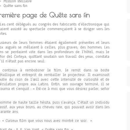
Mission stellaire
Quête sans fin
remière page de Quête sans fin
Les cent délégués au congrès des fabricants d’électronique qui
aient assisté au spectacle commençaient à se diriger vers les
rtes.
usieurs de leurs femmes étaient également présentes et leurs
ix aiguës se mêlaient à celles, plus graves, des hommes. Les
ns se perdaient vite dans les profondeurs de l’hôtel, mais le
ñor del Corteya, quittant soudain son travail des yeux, constata
’il n’était pas encore seul.
l continua à rembobiner le film, le remit dans sa boite
tallique et entreprit de remballer le projecteur. Il examinait
autre du coin de l’œil avec cette intensité de curiosité et de
éculation propre aux Latins. Enfin, son ouvrage terminé, il se
tourna et s’enquit : « Est-ce à moi que vous désirez parler, señor
homme de haute taille hésita, puis s’avança. C’était un individu
ssif, aux yeux bruns, au cheveu rare, qui pouvait avoir dans les
arante ans.
« Curieux film que vous nous avez montré ce soir. »
trait de : A. E. Van Vogt. « Quête sans fin. »