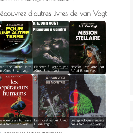
écouvrez d'autres livres de van Vogt
our une autre Terre
Planètes à vendre par
Mission stellaire par
ar Alfred E. van Vogt
Alfred E. van Vogt
Alfred E. van Vogt
es opérateurs humains
Les monstres par Alfred
Les galactiques secrets
ar Alfred E. van Vogt
E. van Vogt
par Alfred E. van Vogt