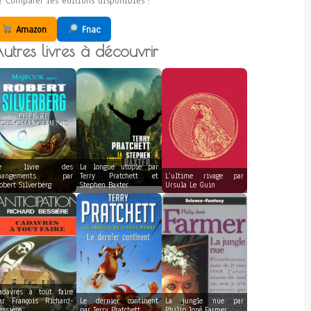
Comparer les éditions disponibles :
Amazon
Fnac
utres livres à découvrir
Le livre des
La longue utopie par
hangements par
Terry Pratchett et
L’ultime rivage par
obert Silverberg
Stephen Baxter
Ursula Le Guin
adavres à tout faire
ar François Richard-
Le dernier continent
La jungle nue par
essière
par Terry Pratchett
Philip José Farmer