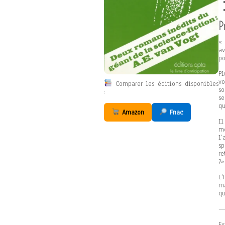
P
« 
av
po
Pl
vo
Comparer les éditions disponibles
so
:
se
qu
Amazon
Fnac
I
mé
l’
sp
re
?»
L’
ma
qu
— 
Ex