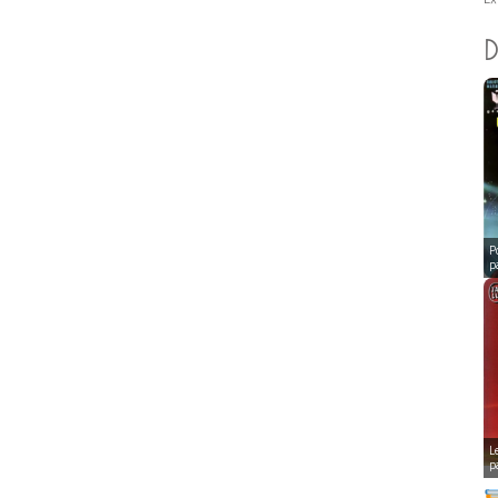
D
P
p
L
p