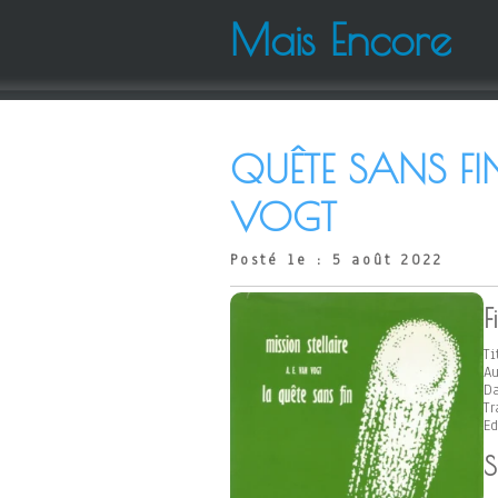
Mais Encore
QUÊTE SANS FIN
VOGT
Posté le : 5 août 2022
F
Ti
Au
Da
Tr
Ed
S