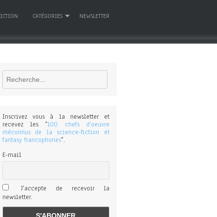
FICTION
CATÉGORIES
NEWSLETTER
Rechercher
Inscrivez vous à la newsletter et
recevez les "
100 chefs d'oeuvre
méconnus de la science-fiction et
fantasy francophones
".
E-mail
J'accepte de recevoir la
newsletter.