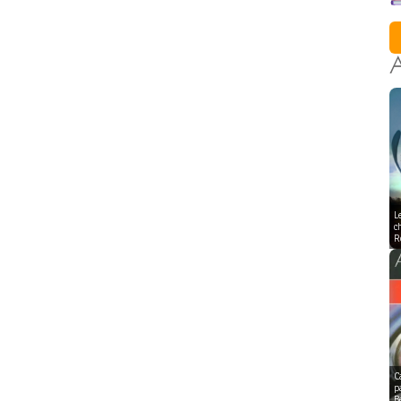
A
c
R
C
p
B