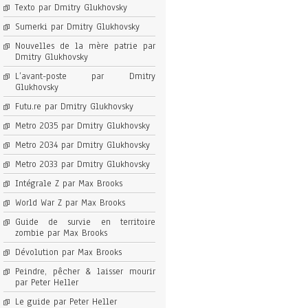
Texto par Dmitry Glukhovsky
Sumerki par Dmitry Glukhovsky
Nouvelles de la mère patrie par
Dmitry Glukhovsky
L’avant-poste par Dmitry
Glukhovsky
Futu.re par Dmitry Glukhovsky
Metro 2035 par Dmitry Glukhovsky
Metro 2034 par Dmitry Glukhovsky
Metro 2033 par Dmitry Glukhovsky
Intégrale Z par Max Brooks
World War Z par Max Brooks
Guide de survie en territoire
zombie par Max Brooks
Dévolution par Max Brooks
Peindre, pêcher & laisser mourir
par Peter Heller
Le guide par Peter Heller