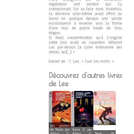
végétation vert sombre qui s’y
cramponnait. Sur sa face nord, toutefois,
la demeure elle-même avait offert au
lierre en quelque époque une solide
excroissance à enserrer sous la forme
d’une tour de pierre haute de trois
étages.
Il était vraisemblable qu’à l’origine
cette tour avait un caractère défensif
car, par-dessus la cime embrumée des
arbres, ses[…] »
Extrait de : T. Lee. « Tuer les morts. »
Découvrez d'autres livres
de Lee
Les jardins
de Rama par
Rama II par
Arthur C.
Arthur C.
Terre de