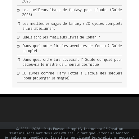
2025)
Les meilleurs livres de fantasy pour débuter (Guide
2026)
Les meilleures sagas de fantasy : 20 cycles complets
à lire absolument
Quels sont les meilleurs livres de Conan ?
Dans quel ordre lire les aventures de Conan ? Guide
complet
Dans quel ordre lire Lovecraft ? Guide complet pour
découvrir le maître de l’horreur cosmique
10 livres comme Harry Potter à l’école des sorciers
(pour prolonger la magie)
© 2022 - 2026 : Mais Encore | Simplify Theme par D5 Creation
“Certains liens sont des liens affiliés. En tant que Partenaire Amazon,
je réalise un bénéfice sur les achats remplissant les conditions requises.”