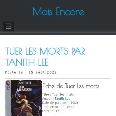
Mais Encore
☰
TUER LES MORTS PAR
TANITH LEE
Posté le : 15 août 2022
Fiche de Tuer les morts
Titre : Tuer les morts
Auteur :
Tanith Lee
Date de parution : 1980
Traduction : G. Lebec
Editeur : J’ai lu