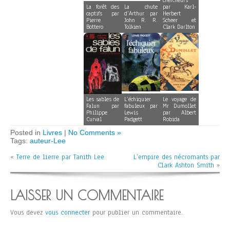
chercheurs
La forêt des
La chute
par Karl-
captifs par
d’Arthur par
Herbert
Pierre
John R. R.
Scheer et
Bottero
Tolkien
Clark Darlton
Les sables de
L’échiquier
Le voyage de
Falun par
fabuleux par
Mr Dumollet
Philippe
Lewis
par Albert
Curval
Padgett
Robida
Posted in
Livres
|
No Comments »
Tags:
auteur-Lee
«
Terre de lierre par Tanith Lee
L’empire des nécromants par
Clark Ashton Smith
»
LAISSER UN COMMENTAIRE
Vous devez
vous connecter
pour publier un commentaire.