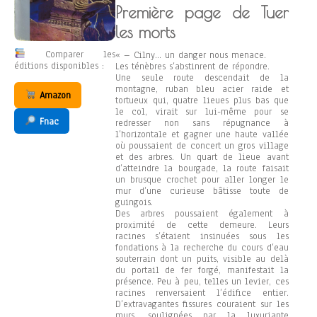
Première page de Tuer
les morts
Comparer les
« – Cilny… un danger nous menace.
éditions disponibles :
Les ténèbres s’abstinrent de répondre.
Une seule route descendait de la
montagne, ruban bleu acier raide et
Amazon
tortueux qui, quatre lieues plus bas que
le col, virait sur lui-même pour se
Fnac
redresser non sans répugnance à
l’horizontale et gagner une haute vallée
où poussaient de concert un gros village
et des arbres. Un quart de lieue avant
d’atteindre la bourgade, la route faisait
un brusque crochet pour aller longer le
mur d’une curieuse bâtisse toute de
guingois.
Des arbres poussaient également à
proximité de cette demeure. Leurs
racines s’étaient insinuées sous les
fondations à la recherche du cours d’eau
souterrain dont un puits, visible au delà
du portail de fer forgé, manifestait la
présence. Peu à peu, telles un levier, ces
racines renversaient l’édifice entier.
D’extravagantes fissures couraient sur les
murs, soulignées par la luxuriante