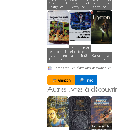
Clarke et
Clarke et
lierre par
Gentry Lee
Gentry Lee
Tanith Lee
La forêt
Le jour la
électrique
nuit par
par Tanith
Cyrion par
Tanith Lee
Lee
Tanith Lee
Comparer les éditions disponibles :
Amazon
Fnac
Autres livres à découvrir
La caste des