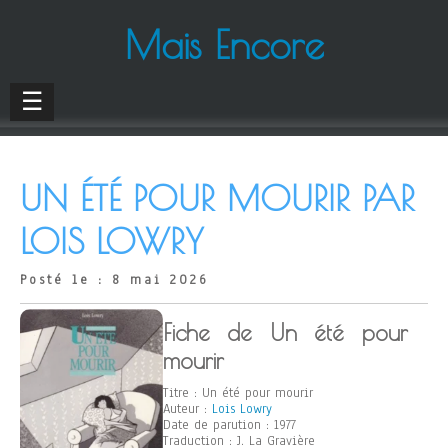
Mais Encore
☰
UN ÉTÉ POUR MOURIR PAR
LOIS LOWRY
Posté le : 8 mai 2026
Fiche de Un été pour
mourir
Titre : Un été pour mourir
Auteur :
Lois Lowry
Date de parution : 1977
Traduction : J. La Gravière