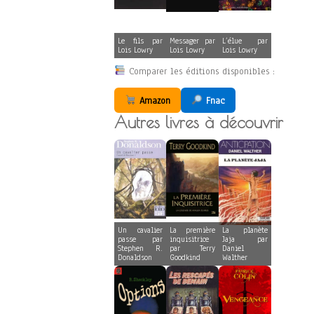
Le fils par
Messager par
L’élue par
Lois Lowry
Lois Lowry
Lois Lowry
Comparer les éditions disponibles :
Amazon
Fnac
Autres livres à découvrir
Un cavalier
La première
La planète
passe par
inquisitrice
Jaja par
Stephen R.
par Terry
Daniel
Donaldson
Goodkind
Walther