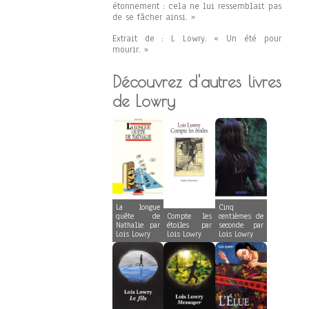
étonnement : cela ne lui ressemblait pas
de se fâcher ainsi. »
Extrait de : L Lowry. « Un été pour
mourir. »
Découvrez d'autres livres
de Lowry
La longue
Cinq
quête de
Compte les
centièmes de
Nathalie par
étoiles par
seconde par
Lois Lowry
Lois Lowry
Lois Lowry