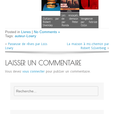
Les rescapés
Options par
de demain
Vengeance
Robert
par Peter
par Fabrice
Sheckley
Randa
Colin
Posted in
Livres
|
No Comments »
Tags:
auteur-Lowry
«
Passeuse de rêves par Lois
La maison à mi-chemin par
Lowry
Robert Silverberg
»
LAISSER UN COMMENTAIRE
Vous devez
vous connecter
pour publier un commentaire.
Rechercher