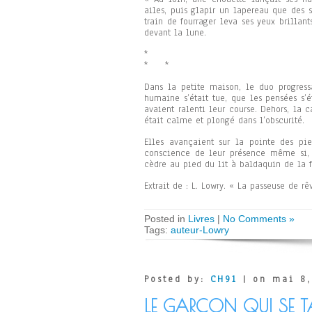
ailes, puis glapir un lapereau que des se
train de fourrager leva ses yeux brillant
devant la lune.
*
* *
Dans la petite maison, le duo progressa
humaine s’était tue, que les pensées s’
avaient ralenti leur course. Dehors, la
était calme et plongé dans l’obscurité.
Elles avançaient sur la pointe des pi
conscience de leur présence même si, 
cèdre au pied du lit à baldaquin de la 
Extrait de : L. Lowry. « La passeuse de rêv
Posted in
Livres
|
No Comments »
Tags:
auteur-Lowry
Posted by:
CH91
| on mai 8,
LE GARÇON QUI SE TA