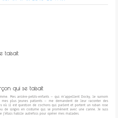
 taisait
on qui se taisait
emme. Mes arrière-petits-enfants – qui m’appellent Docky, le surnom
, mes plus jeunes patients – me demandent de leur raconter des
tes où il est question de cochons qui parlent et portent un ruban rose
 ou de singes en costume qui se promènent avec une canne. Je suis
ue j’étais habile autrefois pour opérer mes malades.