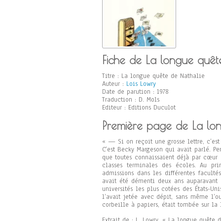
Fiche de La longue quêt
Titre : La longue quête de Nathalie
Auteur :
Lois Lowry
Date de parution : 1978
Traduction : D. Mols
Editeur : Editions Duculot
Première page de La lo
« — Si on reçoit une grosse lettre, c’est 
C’est Becky Margeson qui avait parlé. Per
que toutes connaissaient déjà par cœur 
classes terminales des écoles. Au pr
admissions dans les différentes facultés 
avait été démenti deux ans auparavant 
universités les plus cotées des États-Un
l’avait jetée avec dépit, sans même l’o
corbeille à papiers, était tombée sur la
Extrait de : L. Lowry. « La longue quête 