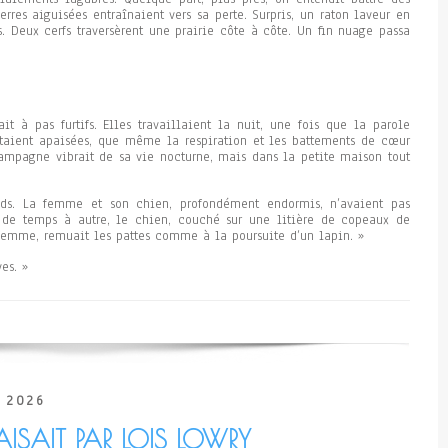
rres aiguisées entraînaient vers sa perte. Surpris, un raton laveur en
s. Deux cerfs traversèrent une prairie côte à côte. Un fin nuage passa
it à pas furtifs. Elles travaillaient la nuit, une fois que la parole
étaient apaisées, que même la respiration et les battements de cœur
 campagne vibrait de sa vie nocturne, mais dans la petite maison tout
eds. La femme et son chien, profondément endormis, n’avaient pas
de temps à autre, le chien, couché sur une litière de copeaux de
femme, remuait les pattes comme à la poursuite d’un lapin. »
es. »
 2026
ISAIT PAR LOIS LOWRY