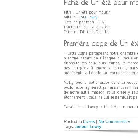
Fiche de Un été pour mo
Titre : Un été pour mourir
Auteur :
Lois Lowry
Date de parution : 1977
Traduction : J. La Gravière
Editeur : Editions Duculot
Première page de Un ét
« Cette ligne partageant notre chambre e
blanche datant de l’époque où nous viv
étions toutes deux plus jeunes. Ce morc
des épingles à cheveux tordues, dans
précédente à l’école, au cours de poteri
Molly pêcha cette craie dans la coupe 
poilu, elle n’y serait jamais arrivée, ma
de notre autre maison et la craie y lai
étonnement : cela ne lui ressemblait pas
Extrait de : L Lowry. « Un été pour mourir
Posted in
Livres
|
No Comments »
Tags:
auteur-Lowry