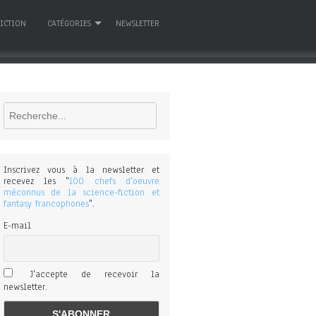
FICTION
CATÉGORIES
NEWSLETTER
Rechercher
Inscrivez vous à la newsletter et
recevez les "
100 chefs d'oeuvre
méconnus de la science-fiction et
fantasy francophones
".
E-mail
J'accepte de recevoir la
newsletter.