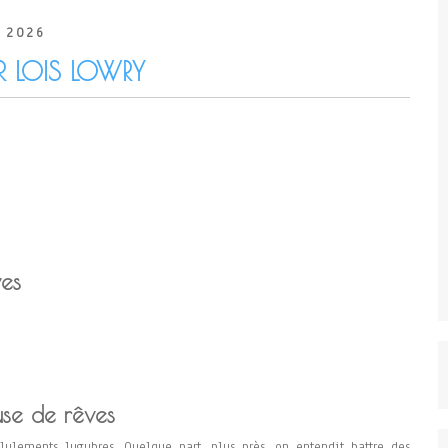
 2026
AR LOIS LOWRY
ves
se de rêves
lulements lugubres. Quelque part, plus près, on entendit battre des