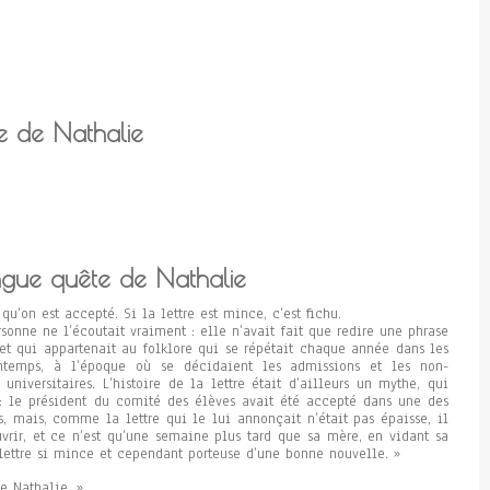
e de Nathalie
ngue quête de Nathalie
qu’on est accepté. Si la lettre est mince, c’est fichu.
sonne ne l’écoutait vraiment : elle n’avait fait que redire une phrase
et qui appartenait au folklore qui se répétait chaque année dans les
intemps, à l’époque où se décidaient les admissions et les non-
universitaires. L’histoire de la lettre était d’ailleurs un mythe, qui
: le président du comité des élèves avait été accepté dans une des
is, mais, comme la lettre qui le lui annonçait n’était pas épaisse, il
uvrir, et ce n’est qu’une semaine plus tard que sa mère, en vidant sa
 lettre si mince et cependant porteuse d’une bonne nouvelle. »
de Nathalie. »