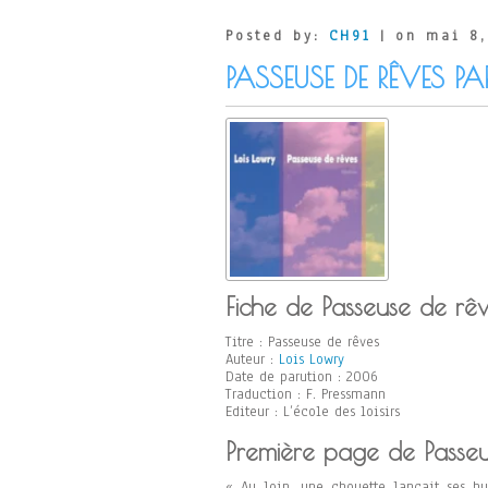
Posted by:
CH91
| on mai 8,
PASSEUSE DE RÊVES P
Fiche de Passeuse de rê
Titre : Passeuse de rêves
Auteur :
Lois Lowry
Date de parution : 2006
Traduction : F. Pressmann
Editeur : L’école des loisirs
Première page de Passeu
« Au loin, une chouette lançait ses hu