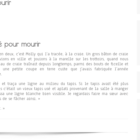
urir
é pour mourir
n deux, c’est Molly qui l’a tracée, à la craie. Un gros bâton de craie
ions en ville et jouions à la marelle sur les trottoirs, quand nous
eau de craie traînait depuis longtemps, parmi des bouts de ficelle et
 une petite coupe en terre cuite que j’avais fabriquée l’année
e.
et traça une ligne au milieu du tapis. Si le tapis avait été plus
is c’était un vieux tapis usé et aplati provenant de la salle à manger
ssa une ligne blanche bien visible. Je regardais faire ma sœur avec
 de se fâcher ainsi. »
. »