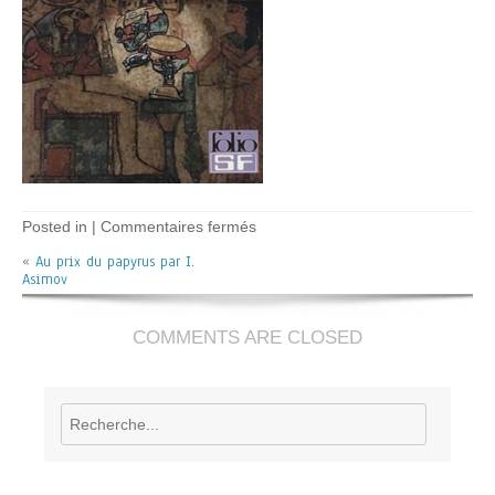
sur
Posted in |
Commentaires fermés
Au
«
Au prix du papyrus par I.
prix
Asimov
du
papyrus
–
I.
COMMENTS ARE CLOSED
Asimov
Rechercher