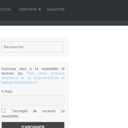
FICTION
CATÉGORIES
NEWSLETTER
Rechercher
Inscrivez vous à la newsletter et
recevez les "
100 chefs d'oeuvre
méconnus de la science-fiction et
fantasy francophones
".
E-mail
J'accepte de recevoir la
newsletter.