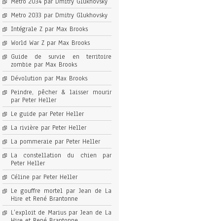
Metro 2034 par Dmitry Glukhovsky
Metro 2033 par Dmitry Glukhovsky
Intégrale Z par Max Brooks
World War Z par Max Brooks
Guide de survie en territoire
zombie par Max Brooks
Dévolution par Max Brooks
Peindre, pêcher & laisser mourir
par Peter Heller
Le guide par Peter Heller
La rivière par Peter Heller
La pommeraie par Peter Heller
La constellation du chien par
Peter Heller
Céline par Peter Heller
Le gouffre mortel par Jean de La
Hire et René Brantonne
L’exploit de Marius par Jean de La
Hire et René Brantonne