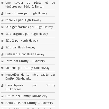
Une saveur de pluie et de
ténèbres par Eddy C. Bertin
Une colonie par Hugh Howey
Phare 23 par Hugh Howey
Silo générations par Hugh Howey
Silo origines par Hugh Howey
Silo 2 par Hugh Howey
Silo par Hugh Howey
Outresable par Hugh Howey
Texto par Dmitry Glukhovsky
Sumerki par Dmitry Glukhovsky
Nouvelles de la mère patrie par
Dmitry Glukhovsky
L’avant-poste par Dmitry
Glukhovsky
Futu.re par Dmitry Glukhovsky
Metro 2035 par Dmitry Glukhovsky