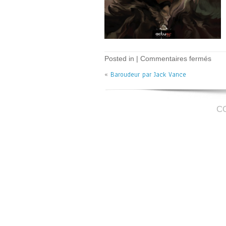
sur
Posted in |
Commentaires fermés
Baro
«
Baroudeur par Jack Vance
–
J.
Van
C