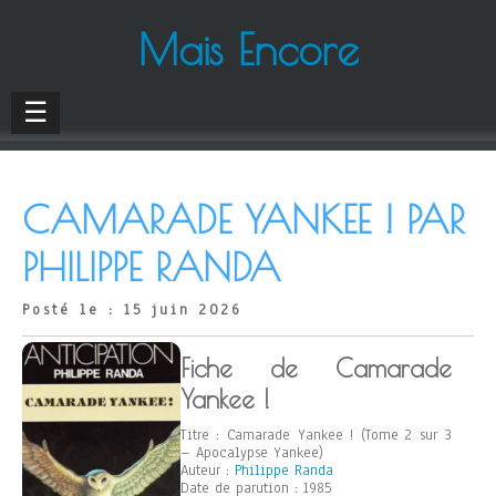
Mais Encore
☰
CAMARADE YANKEE ! PAR
PHILIPPE RANDA
Posté le : 15 juin 2026
Fiche de Camarade
Yankee !
Titre : Camarade Yankee ! (Tome 2 sur 3
– Apocalypse Yankee)
Auteur :
Philippe Randa
Date de parution : 1985