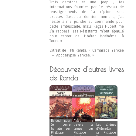
Trois camions et une jeep ; les
informations fournies par le réseau de
renseignements de la région sont
exactes. Jusqu’au dernier moment, j’ai
hésité à me joindre au commando pour
cette embuscade, mais Régis Hubert me
l’a rappelé, les Résistants m’ont épaulé
pour tenter de libérer Mnéhéma, à
Tours. »
Extrait de : Ph Randa. « Camarade Yankee
! – Apocalypse Yankee. »
Découvrez d'autres livres
de Randa
Baroud pour
Aléas à
le genre
travers le
Les sirènes
humain par
temps par
d’Almadia
Philippe
Philippe
par Philippe