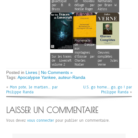
galactique
Le nouveau
Nathanaël
par B. R.
déluge par
par Brian W.
Bruss
Noëlle Roger
Aldiss
Promenade
de Dieppe
aux
montagnes
Oeuvres
Sur les traces
d’Écosse par
complètes
de Lovecraft
Charles
par Jules
volume 2
Nodier
Verne
Posted in
Livres
|
No Comments »
Tags:
Apocalypse Yankee
,
auteur-Randa
«
Mon pote, le martien… par
U.S. go home… go, go ! par
Philippe Randa
Philippe Randa
»
LAISSER UN COMMENTAIRE
Vous devez
vous connecter
pour publier un commentaire.