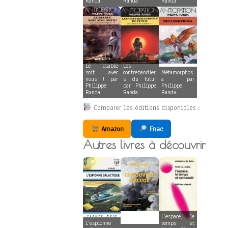
Randa
Randa
Randa
Le diable
Les
soit avec
contrebandier
Métamorphos
nous ! par
s du futur
a par
Philippe
par Philippe
Philippe
Randa
Randa
Randa
Comparer les éditions disponibles :
Amazon
Fnac
Autres livres à découvrir
L’espace, le
L’espionne
temps et