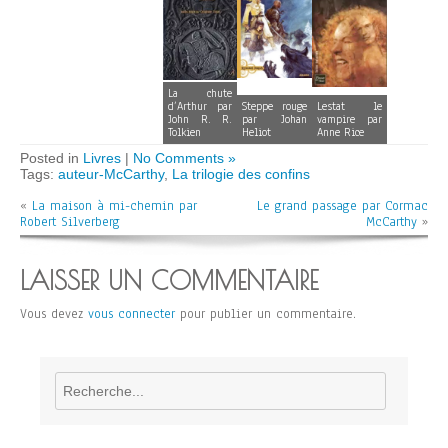
La chute
d’Arthur par
Steppe rouge
Lestat le
John R. R.
par Johan
vampire par
Tolkien
Heliot
Anne Rice
Posted in
Livres
|
No Comments »
Tags:
auteur-McCarthy
,
La trilogie des confins
«
La maison à mi-chemin par
Le grand passage par Cormac
Robert Silverberg
McCarthy
»
LAISSER UN COMMENTAIRE
Vous devez
vous connecter
pour publier un commentaire.
Rechercher