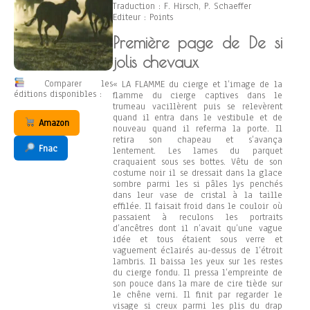
Traduction : F. Hirsch, P. Schaeffer
Editeur : Points
Première page de De si
jolis chevaux
Comparer les
« LA FLAMME du cierge et l’image de la
éditions disponibles :
flamme du cierge captives dans le
trumeau vacillèrent puis se relevèrent
quand il entra dans le vestibule et de
Amazon
nouveau quand il referma la porte. Il
retira son chapeau et s’avança
Fnac
lentement. Les lames du parquet
craquaient sous ses bottes. Vêtu de son
costume noir il se dressait dans la glace
sombre parmi les si pâles lys penchés
dans leur vase de cristal à la taille
effilée. Il faisait froid dans le couloir où
passaient à reculons les portraits
d’ancêtres dont il n’avait qu’une vague
idée et tous étaient sous verre et
vaguement éclairés au-dessus de l’étroit
lambris. Il baissa les yeux sur les restes
du cierge fondu. Il pressa l’empreinte de
son pouce dans la mare de cire tiède sur
le chêne verni. Il finit par regarder le
visage si creux parmi les plis du drap