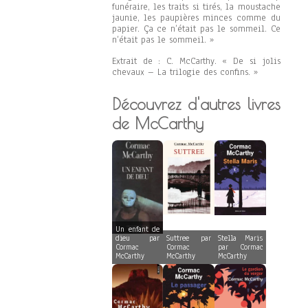
funéraire, les traits si tirés, la moustache
jaunie, les paupières minces comme du
papier. Ça ce n’était pas le sommeil. Ce
n’était pas le sommeil. »
Extrait de : C. McCarthy. « De si jolis
chevaux – La trilogie des confins. »
Découvrez d'autres livres
de McCarthy
Un enfant de
dieu par
Suttree par
Stella Maris
Cormac
Cormac
par Cormac
McCarthy
McCarthy
McCarthy