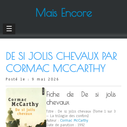
Mais Encore
☰
DE SI JOLIS CHEVAUX PAR
CORMAC MCCARTHY
Posté le : 9 mai 2026
Fiche de De si jolis
chevaux
Titre : De si jolis chevaux (Tome 1 sur 3
– La trilogie des confins)
Auteur :
Cormac McCarthy
Date de parution : 1992