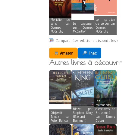
Méridien de
Le gardien
sang par
Le passager
du verger par
Cormac
par Cormac
Cormac
McCarthy
McCarthy
McCarthy
Comparer les éditions disponibles :
Amazon
Fnac
Autres livres à découvrir
Les
marchands
Blaze par
d’esclaves de
Objectif
Stephen King
Brusshnaï
Tamax par
(Richard
par Jimmy
Peter Randa
Bachman)
Guieu