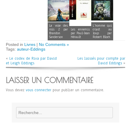
La voie des
L’homme qui
rois 2 par
Les ennemis
criait au
Brandon
par Paul-Jean
loup par
Sanderson
Hérault
Robert Bloch
Posted in
Livres
|
No Comments »
Tags:
auteur-Eddings
«
Le codex de Riva par David
Les laissés pour compte par
et Leigh Eddings
David Eddings
»
LAISSER UN COMMENTAIRE
Vous devez
vous connecter
pour publier un commentaire.
Rechercher