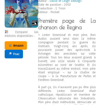
Auteur :
David et Leigh Eddings
Date de parution : 2002
Traduction : I. Troin
Editeur : Pocket
Première page de La
chanson de Regina
Comparer les
« Lester Greenleaf et mon père, Ben
éditions disponibles :
Austin, avaient servi dans la même
compagnie pendant la guerre du
Amazon
Vietnam. Vingt-cinq ans après, ils
pouvaient passer des après-midi à
échanger des anecdotes sur cette
Fnac
période. Tous les deux avaient grandi à
Everett, une ville située à cinquante
kilomètres au nord de Seattle. Et ils
travaillaient au même endroit, mon père
étant employé – sur la chaîne de
coupe – à la Manufacture de Portes et
Fenêtres Greenleaf.
À part ça, ils n’auraient pas pu être plus
différents. Lester Greenleaf était
catholique, républicain et membre de
l’Association nationale des Industriels.
Mon père était méthodiste, démocrate et