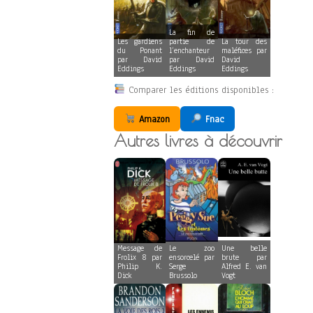
La fin de
Les gardiens
partie de
La tour des
du Ponant
l’enchanteur
maléfices par
par David
par David
David
Eddings
Eddings
Eddings
Comparer les éditions disponibles :
Amazon
Fnac
Autres livres à découvrir
Message de
Le zoo
Une belle
Frolix 8 par
ensorcelé par
brute par
Philip K.
Serge
Alfred E. van
Dick
Brussolo
Vogt