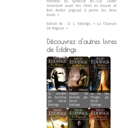
membre du syndicat AFL-CIO. Lester
Greenleaf avait des titres en bourse et
Ben Austin joignait à peine les deux
bouts. »
Extrait de : D. L. Eddings. « La Chanson
De Regina. »
Découvrez d'autres livres
de Eddings
Le démon
La sorcière
majeur de
Le roi des
de Darshiva
Karanda par
Murgos par
par David
David
David
Eddings
Eddings
Eddings