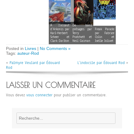
A l’assaut
De bons
d’Arkonis par
présages par
Freak Parade
Karl-Herbert
Terry
par Fabrice
Scheer et
Pratchett et
Colin et
Clark Darlton
Neil Gaiman
Joëlle Jolivet
Posted in
Livres
|
No Comments »
Tags:
auteur-Rod
«
Palmyre Veulard par Édouard
L’indocile par Édouard Rod
»
Rod
LAISSER UN COMMENTAIRE
Vous devez
vous connecter
pour publier un commentaire.
Rechercher