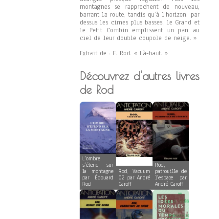
montagnes se rapprochent de nouveau,
barrant la route, tandis qu’à l’horizon, par
dessus les cimes plus basses, le Grand et
le Petit Combin emplissent un pan au
ciel de leur double coupole de neige. »
Extrait de : E. Rod. « Là-haut. »
Découvrez d'autres livres
de Rod
L’ombre
s’étend sur
Rod,
la montagne
Rod, Vacuum
patrouille de
par Édouard
02 par André
l’espace par
Rod
Caroff
André Caroff