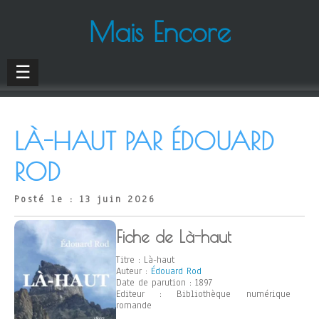
Mais Encore
☰
LÀ-HAUT PAR ÉDOUARD
ROD
Posté le : 13 juin 2026
Fiche de Là-haut
Titre : Là-haut
Auteur :
Édouard Rod
Date de parution : 1897
Editeur : Bibliothèque numérique
romande