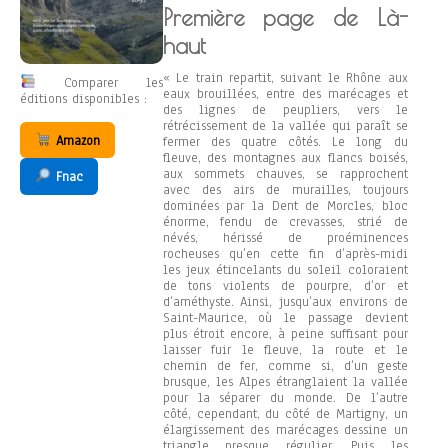
Première page de Là-
haut
« Le train repartit, suivant le Rhône aux
Comparer les
eaux brouillées, entre des marécages et
éditions disponibles :
des lignes de peupliers, vers le
rétrécissement de la vallée qui paraît se
Amazon
fermer des quatre côtés. Le long du
fleuve, des montagnes aux flancs boisés,
aux sommets chauves, se rapprochent
Fnac
avec des airs de murailles, toujours
dominées par la Dent de Morcles, bloc
énorme, fendu de crevasses, strié de
névés, hérissé de proéminences
rocheuses qu’en cette fin d’après-midi
les jeux étincelants du soleil coloraient
de tons violents de pourpre, d’or et
d’améthyste. Ainsi, jusqu’aux environs de
Saint-Maurice, où le passage devient
plus étroit encore, à peine suffisant pour
laisser fuir le fleuve, la route et le
chemin de fer, comme si, d’un geste
brusque, les Alpes étranglaient la vallée
pour la séparer du monde. De l’autre
côté, cependant, du côté de Martigny, un
élargissement des marécages dessine un
triangle presque régulier. Puis les