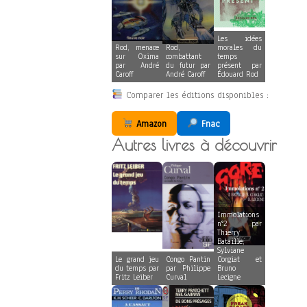
Les idées
Rod, menace
Rod,
morales du
sur Oxima
combattant
temps
par André
du futur par
présent par
Caroff
André Caroff
Édouard Rod
Comparer les éditions disponibles :
Amazon
Fnac
Autres livres à découvrir
Immolations
n°2 par
Thierry
Bataille,
Sylviane
Le grand jeu
Congo Pantin
Corgiat et
du temps par
par Philippe
Bruno
Fritz Leiber
Curval
Lecigne