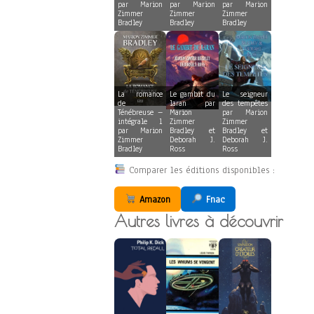
par Marion
par Marion
par Marion
Zimmer
Zimmer
Zimmer
Bradley
Bradley
Bradley
La romance
Le gambit du
Le seigneur
de
laran par
des tempêtes
Ténébreuse –
Marion
par Marion
intégrale 1
Zimmer
Zimmer
par Marion
Bradley et
Bradley et
Zimmer
Deborah J.
Deborah J.
Bradley
Ross
Ross
Comparer les éditions disponibles :
Amazon
Fnac
Autres livres à découvrir