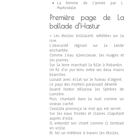
La femme de l’année par L.
Martindale
Première page de La
ballade d’Hastur
« Les étoiles brillaient, reflétées sur la
rive,
L’obscurité régnait sur la lande
enchantée.
Comme l’eau silencieuse, les nuages et
les pierres,
Sur la terre marchait la fille à Robardin.
Un fil d’or pur tenu entre ses deux mains
blanches
Luisait avec éclat sur le fuseau d’argent.
Le pays des mortels paraissait déserté
Quand Hastur délaissa les Sphères de
Lumière.
Puis, chantant dans la nuit comme un
oiseau caché,
Cassilda prononça le mot qui est secret
Sur les eaux froides et claires clapotant
auprès d’elle.
Il entendit son chant comme il tombait
en vrille,
Et, tel un météore à travers les étoiles,