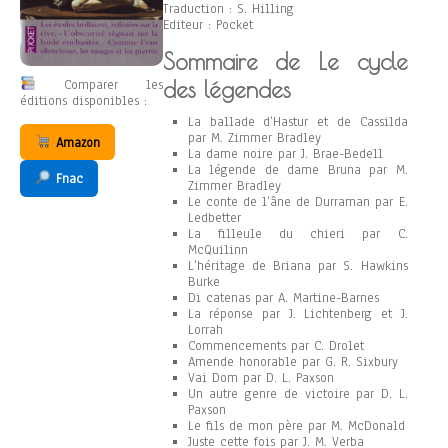
Traduction : S. Hilling
Editeur : Pocket
Sommaire de Le cycle
Comparer les
des légendes
éditions disponibles :
La ballade d’Hastur et de Cassilda
par M. Zimmer Bradley
Amazon
La dame noire par J. Brae-Bedell
La légende de dame Bruna par M.
Fnac
Zimmer Bradley
Le conte de l’âne de Durraman par E.
Ledbetter
La filleule du chieri par C.
McQuilinn
L’héritage de Briana par S. Hawkins
Burke
Di catenas par A. Martine-Barnes
La réponse par J. Lichtenberg et J.
Lorrah
Commencements par C. Drolet
Amende honorable par G. R. Sixbury
Vai Dom par D. L. Paxson
Un autre genre de victoire par D. L.
Paxson
Le fils de mon père par M. McDonald
Juste cette fois par J. M. Verba