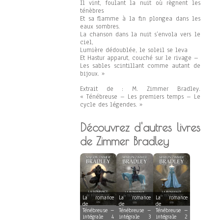
Il vint, foulant la nuit où règnent les
ténèbres
Et sa flamme à la fin plongea dans les
eaux sombres.
La chanson dans la nuit s’envola vers le
ciel,
Lumière dédoublée, le soleil se leva
Et Hastur apparut, couché sur le rivage –
Les sables scintillant comme autant de
bijoux. »
Extrait de : M. Zimmer Bradley.
« Ténébreuse – Les premiers temps – Le
cycle des légendes. »
Découvrez d'autres livres
de Zimmer Bradley
La romance
La romance
La romance
de
de
de
Ténébreuse –
Ténébreuse –
Ténébreuse –
intégrale 4
intégrale 3
intégrale 2