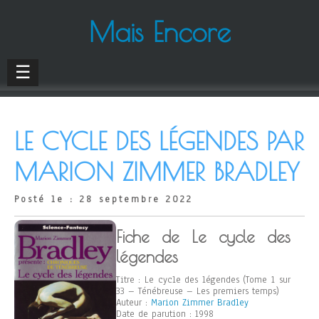
Mais Encore
☰
LE CYCLE DES LÉGENDES PAR
MARION ZIMMER BRADLEY
Posté le : 28 septembre 2022
Fiche de Le cycle des
légendes
Titre : Le cycle des légendes (Tome 1 sur
33 – Ténébreuse – Les premiers temps)
Auteur :
Marion Zimmer Bradley
Date de parution : 1998