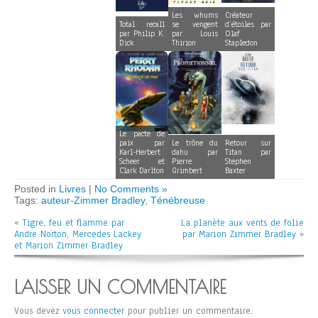
Les whums
Créateur
Total recall
se vengent
d’étoiles par
par Philip K.
par Louis
Olaf
Dick
Thirion
Stapledon
Le pacte de
paix par
Le trône du
Retour sur
Karl-Herbert
dahu par
Titan par
Scheer et
Pierre
Stephen
Clark Darlton
Grimbert
Baxter
Posted in
Livres
|
No Comments »
Tags:
auteur-Zimmer Bradley
,
Ténébreuse
«
Tigre, feu et flamme par
La planète aux vents de folie
Andre Norton, Mercedes Lackey
par Marion Zimmer Bradley
»
et Marion Zimmer Bradley
LAISSER UN COMMENTAIRE
Vous devez
vous connecter
pour publier un commentaire.