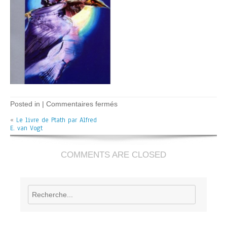
sur
Posted in |
Commentaires fermés
Le
«
Le livre de Ptath par Alfred
livre
E. van Vogt
de
Ptath
–
A.E.
COMMENTS ARE CLOSED
van
Vogt
Rechercher