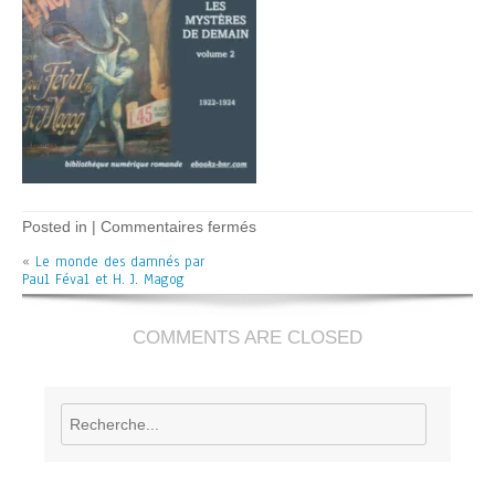
sur
Posted in |
Commentaires fermés
Le
«
Le monde des damnés par
monde
Paul Féval et H. J. Magog
des
damnés
–
P
COMMENTS ARE CLOSED
Féval
Rechercher