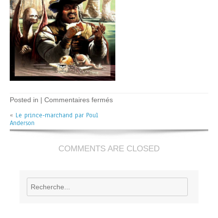
sur
Posted in |
Commentaires fermés
Le
«
Le prince-marchand par Poul
prince
Anderson
marchand
–
P.
Anderson
COMMENTS ARE CLOSED
Rechercher