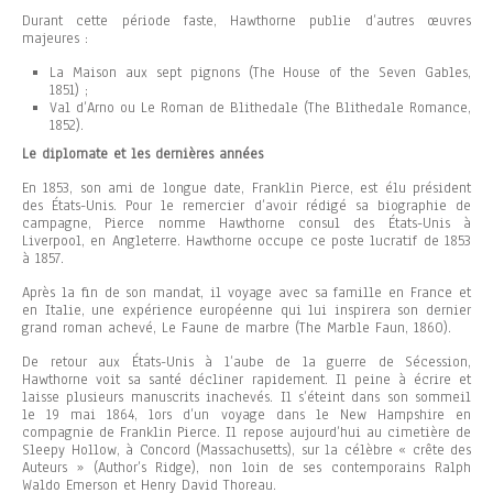
Durant cette période faste, Hawthorne publie d’autres œuvres
majeures :
La Maison aux sept pignons (The House of the Seven Gables,
1851) ;
Val d’Arno ou Le Roman de Blithedale (The Blithedale Romance,
1852).
Le diplomate et les dernières années
En 1853, son ami de longue date, Franklin Pierce, est élu président
des États-Unis. Pour le remercier d’avoir rédigé sa biographie de
campagne, Pierce nomme Hawthorne consul des États-Unis à
Liverpool, en Angleterre. Hawthorne occupe ce poste lucratif de 1853
à 1857.
Après la fin de son mandat, il voyage avec sa famille en France et
en Italie, une expérience européenne qui lui inspirera son dernier
grand roman achevé, Le Faune de marbre (The Marble Faun, 1860).
De retour aux États-Unis à l’aube de la guerre de Sécession,
Hawthorne voit sa santé décliner rapidement. Il peine à écrire et
laisse plusieurs manuscrits inachevés. Il s’éteint dans son sommeil
le 19 mai 1864, lors d’un voyage dans le New Hampshire en
compagnie de Franklin Pierce. Il repose aujourd’hui au cimetière de
Sleepy Hollow, à Concord (Massachusetts), sur la célèbre « crête des
Auteurs » (Author’s Ridge), non loin de ses contemporains Ralph
Waldo Emerson et Henry David Thoreau.