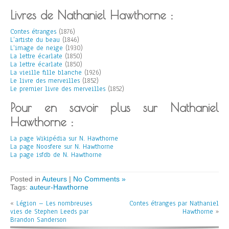
Livres de Nathaniel Hawthorne :
Contes étranges
(1876)
L’artiste du beau
(1846)
L’image de neige
(1930)
La lettre écarlate
(1850)
La lettre écarlate
(1850)
La vieille fille blanche
(1926)
Le livre des merveilles
(1852)
Le premier livre des merveilles
(1852)
Pour en savoir plus sur Nathaniel
Hawthorne :
La page Wikipédia sur N. Hawthorne
La page Noosfere sur N. Hawthorne
La page isfdb de N. Hawthorne
Posted in
Auteurs
|
No Comments »
Tags:
auteur-Hawthorne
«
Légion – Les nombreuses
Contes étranges par Nathaniel
vies de Stephen Leeds par
Hawthorne
»
Brandon Sanderson