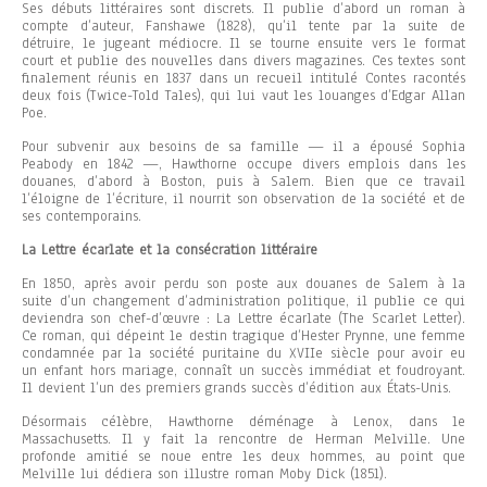
Ses débuts littéraires sont discrets. Il publie d’abord un roman à
compte d’auteur, Fanshawe (1828), qu’il tente par la suite de
détruire, le jugeant médiocre. Il se tourne ensuite vers le format
court et publie des nouvelles dans divers magazines. Ces textes sont
finalement réunis en 1837 dans un recueil intitulé Contes racontés
deux fois (Twice-Told Tales), qui lui vaut les louanges d’Edgar Allan
Poe.
Pour subvenir aux besoins de sa famille — il a épousé Sophia
Peabody en 1842 —, Hawthorne occupe divers emplois dans les
douanes, d’abord à Boston, puis à Salem. Bien que ce travail
l’éloigne de l’écriture, il nourrit son observation de la société et de
ses contemporains.
La Lettre écarlate et la consécration littéraire
En 1850, après avoir perdu son poste aux douanes de Salem à la
suite d’un changement d’administration politique, il publie ce qui
deviendra son chef-d’œuvre : La Lettre écarlate (The Scarlet Letter).
Ce roman, qui dépeint le destin tragique d’Hester Prynne, une femme
condamnée par la société puritaine du XVIIe siècle pour avoir eu
un enfant hors mariage, connaît un succès immédiat et foudroyant.
Il devient l’un des premiers grands succès d’édition aux États-Unis.
Désormais célèbre, Hawthorne déménage à Lenox, dans le
Massachusetts. Il y fait la rencontre de Herman Melville. Une
profonde amitié se noue entre les deux hommes, au point que
Melville lui dédiera son illustre roman Moby Dick (1851).