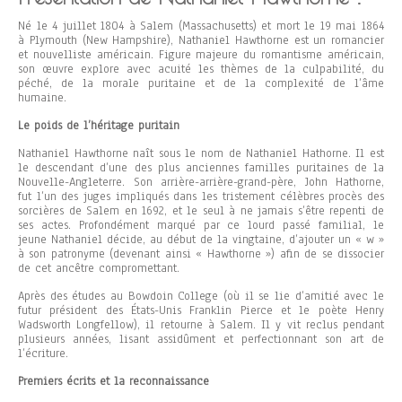
Né le 4 juillet 1804 à Salem (Massachusetts) et mort le 19 mai 1864
à Plymouth (New Hampshire), Nathaniel Hawthorne est un romancier
et nouvelliste américain. Figure majeure du romantisme américain,
son œuvre explore avec acuité les thèmes de la culpabilité, du
péché, de la morale puritaine et de la complexité de l’âme
humaine.
Le poids de l’héritage puritain
Nathaniel Hawthorne naît sous le nom de Nathaniel Hathorne. Il est
le descendant d’une des plus anciennes familles puritaines de la
Nouvelle-Angleterre. Son arrière-arrière-grand-père, John Hathorne,
fut l’un des juges impliqués dans les tristement célèbres procès des
sorcières de Salem en 1692, et le seul à ne jamais s’être repenti de
ses actes. Profondément marqué par ce lourd passé familial, le
jeune Nathaniel décide, au début de la vingtaine, d’ajouter un « w »
à son patronyme (devenant ainsi « Hawthorne ») afin de se dissocier
de cet ancêtre compromettant.
Après des études au Bowdoin College (où il se lie d’amitié avec le
futur président des États-Unis Franklin Pierce et le poète Henry
Wadsworth Longfellow), il retourne à Salem. Il y vit reclus pendant
plusieurs années, lisant assidûment et perfectionnant son art de
l’écriture.
Premiers écrits et la reconnaissance