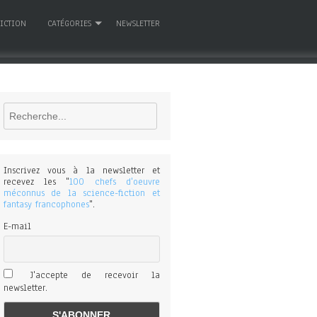
FICTION
CATÉGORIES
NEWSLETTER
Rechercher
Inscrivez vous à la newsletter et
recevez les "
100 chefs d'oeuvre
méconnus de la science-fiction et
fantasy francophones
".
E-mail
J'accepte de recevoir la
newsletter.