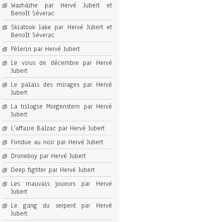
Wazházhe par Hervé Jubert et
Benoît Séverac
Skiatook lake par Hervé Jubert et
Benoît Séverac
Pèlerin par Hervé Jubert
Le virus de décembre par Hervé
Jubert
Le palais des mirages par Hervé
Jubert
La trilogie Morgenstern par Hervé
Jubert
L’affaire Balzac par Hervé Jubert
Fondue au noir par Hervé Jubert
Droneboy par Hervé Jubert
Deep fighter par Hervé Jubert
Les mauvais joueurs par Hervé
Jubert
Le gang du serpent par Hervé
Jubert