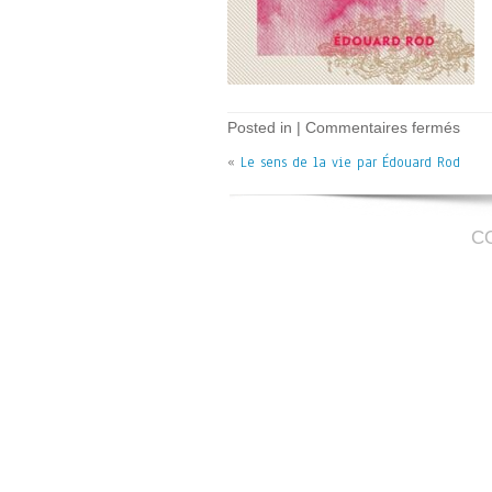
sur
Posted in |
Commentaires fermés
Le
«
Le sens de la vie par Édouard Rod
sens
de
la
vie
–
C
E
Rod