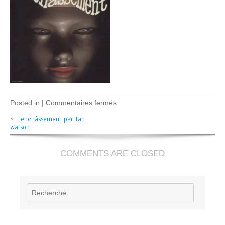
sur
Posted in |
Commentaires fermés
L’enchâssement
«
L’enchâssement par Ian
–
Watson
I
Watson
COMMENTS ARE CLOSED
Rechercher