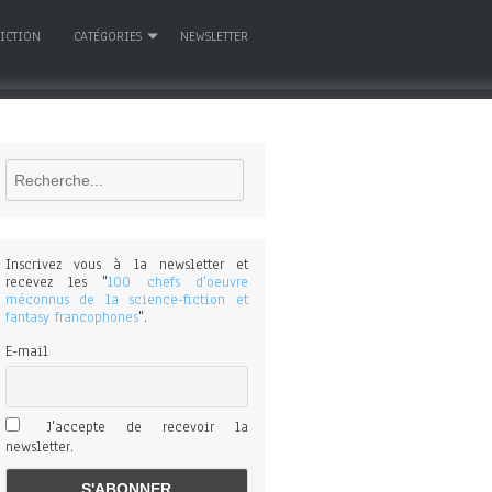
FICTION
CATÉGORIES
NEWSLETTER
Rechercher
Inscrivez vous à la newsletter et
recevez les "
100 chefs d'oeuvre
méconnus de la science-fiction et
fantasy francophones
".
E-mail
J'accepte de recevoir la
newsletter.