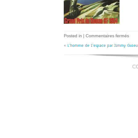
sur
Posted in |
Commentaires fermés
L’h
«
L’homme de l’espace par Jimmy Guieu
de
l’es
–
J
Gui
C