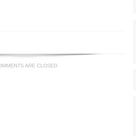
omme
pace
eu
OMMENTS ARE CLOSED