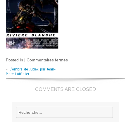
sur
Posted in |
Commentaires fermés
L’ombre
«
L’ombre de Judex par Jean-
de
Marc Lofficier
judex
–
JM
Lofficier
COMMENTS ARE CLOSED
Rechercher