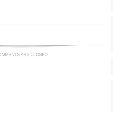
e
uête
OMMENTS ARE CLOSED
ht