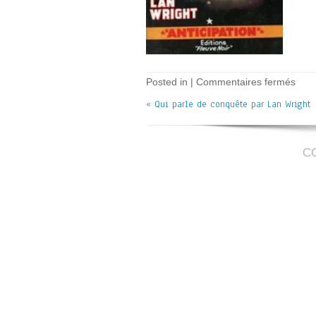
sur
Posted in |
Commentaires fermés
Qui
«
Qui parle de conquête par Lan Wright
parl
de
conq
–
L
C
Wrig