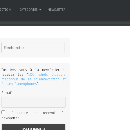
FICTION
CATÉGORIES
NEWSLETTER
Rechercher
Inscrivez vous à la newsletter et
recevez les "
100 chefs d'oeuvre
méconnus de la science-fiction et
fantasy francophones
".
E-mail
J'accepte de recevoir la
newsletter.