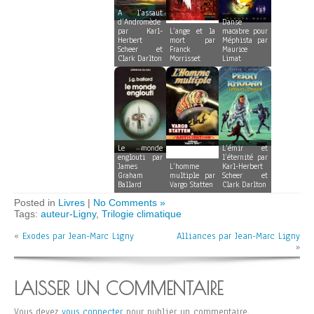
A l’assaut
d’Andromède
Danse
par Karl-
L’ange et la
macabre pour
Herbert
mort par
Méphista par
Scheer et
Franck
Maurice
Clark Darlton
Morrisset
Limat
Le monde
L’émir et
englouti par
l’éternité par
James
L’homme
Karl-Herbert
Graham
multiple par
Scheer et
Ballard
Vargo Statten
Clark Darlton
Posted in
Livres
|
No Comments »
Tags:
auteur-Ligny
,
Trilogie climatique
«
Exodes par Jean-Marc Ligny
Alliances par Jean-Marc Ligny
»
LAISSER UN COMMENTAIRE
Vous devez
vous connecter
pour publier un commentaire.