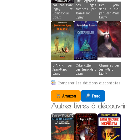
Dreamworld
Dix légendes
par Jean-Marc
des âges
Des yeux
Ligny et
sombres par
dans le ciel
Dominique
Jean-Marc
par Jean-Marc
Goult
Ligny
Ligny
D.A.R.K. par
Cyberkiller
Chimères par
Jean-Marc
par Jean-Marc
Jean-Marc
Ligny
Ligny
Ligny
Comparer les éditions disponibles :
Amazon
Fnac
Autres livres à découvrir