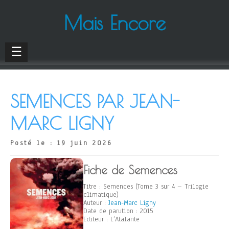
Mais Encore
☰
SEMENCES PAR JEAN-
MARC LIGNY
Posté le : 19 juin 2026
Fiche de Semences
Titre : Semences (Tome 3 sur 4 – Trilogie
climatique)
Auteur :
Jean-Marc Ligny
Date de parution : 2015
Editeur : L’Atalante