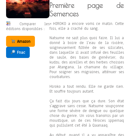
Première page de
Semences
« HIROKO a encore vomi ce matin. Cette
Comparer les
fois, elle a craché du sang.
éditions disponibles :
Natsume ne sait plus quoi faire. Il lui a
Amazon
donné à boire de l’eau de la rivière,
soigneusement filtrée de ses silicates,
dans laquelle il avait infusé des feuilles
Fnac
de saule, des baies de genévrier, du
kudzu, des airelles et des herbes choisies
par Atangana, la chamane du village.
Pour soigner ses migraines, atténuer ses
courbatures.
Hiroko a tout rendu. Elle ne garde rien.
Et souffre toujours autant.
Ça fait dix jours que ça dure. Son état
s’aggrave sans cesse. Natsume soupçonne
une forme sévère de dengue ou quelque
chose du genre. Un virus transmis par un
moustique, un de ces féroces ippernaq
qui pullulent cet été à Qaanaaq.
Au début, quand il a vu apparaître des