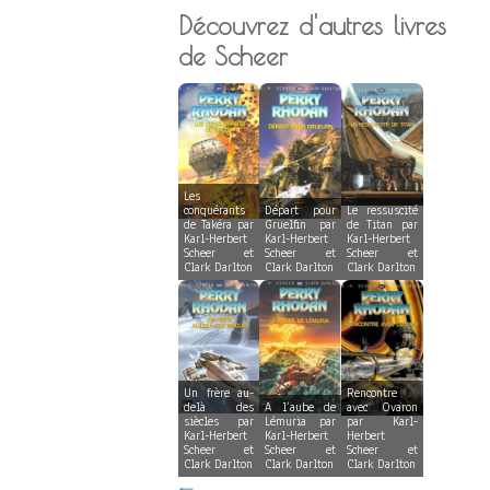
Découvrez d'autres livres
de Scheer
Les
conquérants
Départ pour
Le ressuscité
de Takéra par
Gruelfin par
de Titan par
Karl-Herbert
Karl-Herbert
Karl-Herbert
Scheer et
Scheer et
Scheer et
Clark Darlton
Clark Darlton
Clark Darlton
Un frère au-
Rencontre
delà des
A l’aube de
avec Ovaron
siècles par
Lémuria par
par Karl-
Karl-Herbert
Karl-Herbert
Herbert
Scheer et
Scheer et
Scheer et
Clark Darlton
Clark Darlton
Clark Darlton