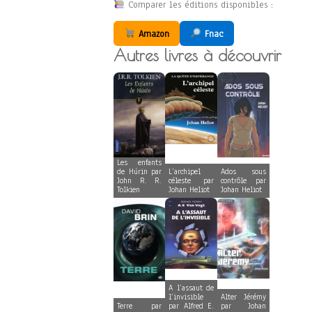
Comparer les éditions disponibles :
Amazon
Fnac
Autres livres à découvrir
Les enfants
de Húrin par
L’archipel
Ados sous
John R. R.
céleste par
contrôle par
Tolkien
Johan Heliot
Johan Heliot
A l’assaut de
l’invisible
Alter Jérémy
Terre par
par Alfred E.
par Johan