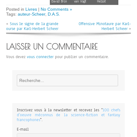
David Brin
van Vogt
Heliot
Posted in
Livres
|
No Comments »
Tags:
auteur-Scheer
,
D.A.S.
«
Sous le signe de la grande
Offensive Minotaure par Karl-
ourse par Karl-Herbert Scheer
Herbert Scheer
»
LAISSER UN COMMENTAIRE
Vous devez
vous connecter
pour publier un commentaire.
Rechercher
Inscrivez vous à la newsletter et recevez les "
100 chefs
d'oeuvre méconnus de la science-fiction et fantasy
francophones
".
E-mail