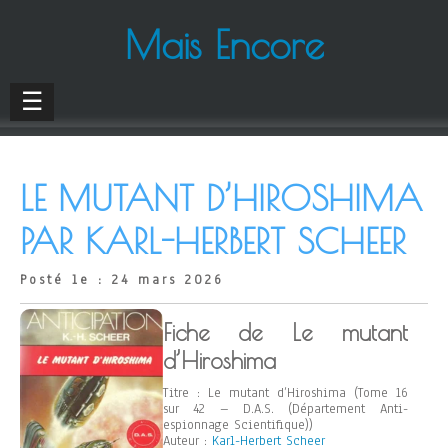
Mais Encore
☰
LE MUTANT D’HIROSHIMA
PAR KARL-HERBERT SCHEER
Posté le : 24 mars 2026
Fiche de Le mutant
d’Hiroshima
Titre : Le mutant d’Hiroshima (Tome 16
sur 42 – D.A.S. (Département Anti-
espionnage Scientifique))
Auteur :
Karl-Herbert Scheer