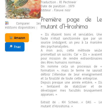
Traduction : RJ Pechneer
Date de parution : 1979
Editeur : Fleuve noir
Première page de Le
Comparer les
mutant d’Hiroshima
éditions disponibles :
« Ils étaient bons et serviables. Une
Amazon
faute n’était sanctionnée que par un
sourire indulgent, un peu à la manière
des psychanalystes.
Fnac
A mon avis, cette méthode seule
promettait un succès. Car « Ils » avaient
pour mission de rendre extraordinaires
des êtres humains normaux.
On nomme cela un processus de «
formation », mais le terme ne saurait
définir l’étendue de leur enseignement
et la finalité de toute cette entreprise.
Depuis presque une année entière, « Ils
» tentaient de stabiliser et de
développer mes facultés brusquement
apparues. »
Extrait de : KH Scheer. « DAS – Le
mutant d’Hiroshima. »