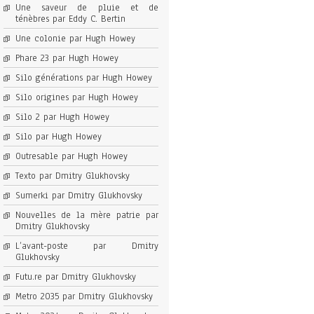
Une saveur de pluie et de
ténèbres par Eddy C. Bertin
Une colonie par Hugh Howey
Phare 23 par Hugh Howey
Silo générations par Hugh Howey
Silo origines par Hugh Howey
Silo 2 par Hugh Howey
Silo par Hugh Howey
Outresable par Hugh Howey
Texto par Dmitry Glukhovsky
Sumerki par Dmitry Glukhovsky
Nouvelles de la mère patrie par
Dmitry Glukhovsky
L’avant-poste par Dmitry
Glukhovsky
Futu.re par Dmitry Glukhovsky
Metro 2035 par Dmitry Glukhovsky