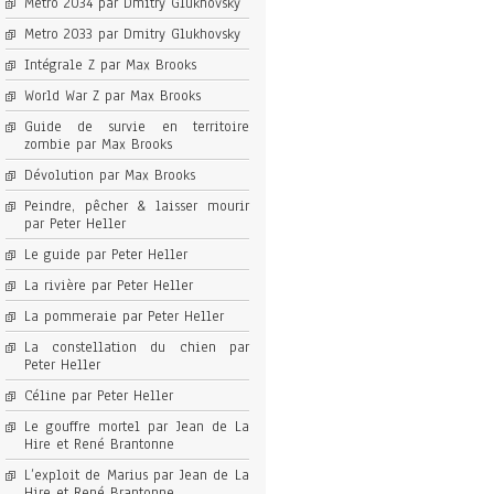
Metro 2034 par Dmitry Glukhovsky
Metro 2033 par Dmitry Glukhovsky
Intégrale Z par Max Brooks
World War Z par Max Brooks
Guide de survie en territoire
zombie par Max Brooks
Dévolution par Max Brooks
Peindre, pêcher & laisser mourir
par Peter Heller
Le guide par Peter Heller
La rivière par Peter Heller
La pommeraie par Peter Heller
La constellation du chien par
Peter Heller
Céline par Peter Heller
Le gouffre mortel par Jean de La
Hire et René Brantonne
L’exploit de Marius par Jean de La
Hire et René Brantonne