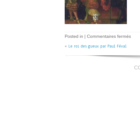
sur
Posted in |
Commentaires fermés
Le
«
Le roi des gueux par Paul Féval
roi
des
gue
–
P
C
Féva