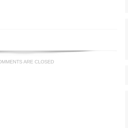
ux
OMMENTS ARE CLOSED
l