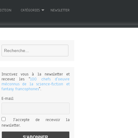
FICTION
CATÉGORIES
NEWSLETTER
Rechercher
Inscrivez vous à la newsletter et
recevez les "
100 chefs d'oeuvre
méconnus de la science-fiction et
fantasy francophones
".
E-mail
J'accepte de recevoir la
newsletter.