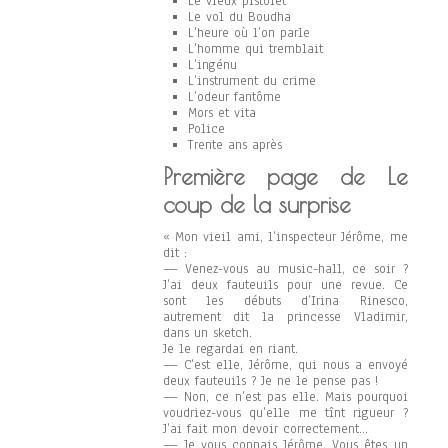
Le vieux pistolet
Le vol du Boudha
L’heure où l’on parle
L’homme qui tremblait
L’ingénu
L’instrument du crime
L’odeur fantôme
Mors et vita
Police
Trente ans après
Première page de Le
coup de la surprise
« Mon vieil ami, l’inspecteur Jérôme, me
dit :
— Venez-vous au music-hall, ce soir ?
J’ai deux fauteuils pour une revue. Ce
sont les débuts d’Irina Rinesco,
autrement dit la princesse Vladimir,
dans un sketch.
Je le regardai en riant.
— C’est elle, Jérôme, qui nous a envoyé
deux fauteuils ? Je ne le pense pas !
— Non, ce n’est pas elle. Mais pourquoi
voudriez-vous qu’elle me tînt rigueur ?
J’ai fait mon devoir correctement…
— Je vous connais Jérôme. Vous êtes un