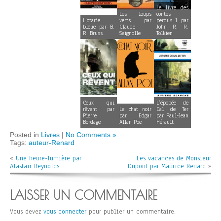
Le livre des
Les loups
contes
L’otarie
verts par
perdus 1 par
bleue par B.
Claude
John R. R.
R. Bruss
Seignolle
Tolkien
Ceux qui
L’épopée de
rêvent par
Le chat noir
Cal de Ter
Pierre
par Edgar
par Paul-Jean
Bordage
Allan Poe
Hérault
Posted in
Livres
|
No Comments »
Tags:
auteur-Renard
«
Une heure-lumière par
Les vacances de Monsieur
Alastair Reynolds
Dupont par Maurice Renard
»
LAISSER UN COMMENTAIRE
Vous devez
vous connecter
pour publier un commentaire.