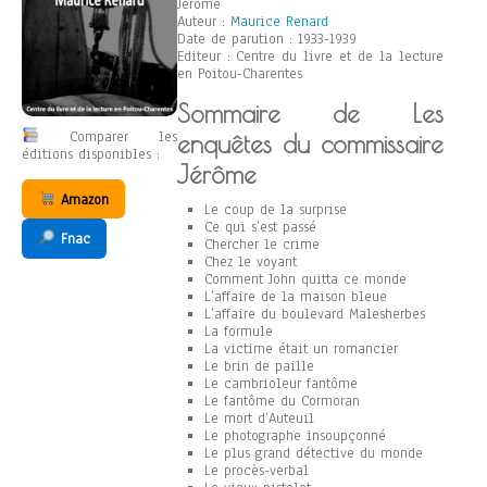
Jérôme
Auteur :
Maurice Renard
Date de parution : 1933-1939
Editeur : Centre du livre et de la lecture
en Poitou-Charentes
Sommaire de Les
Comparer les
enquêtes du commissaire
éditions disponibles :
Jérôme
Amazon
Le coup de la surprise
Ce qui s’est passé
Fnac
Chercher le crime
Chez le voyant
Comment John quitta ce monde
L’affaire de la maison bleue
L’affaire du boulevard Malesherbes
La formule
La victime était un romancier
Le brin de paille
Le cambrioleur fantôme
Le fantôme du Cormoran
Le mort d’Auteuil
Le photographe insoupçonné
Le plus grand détective du monde
Le procès-verbal