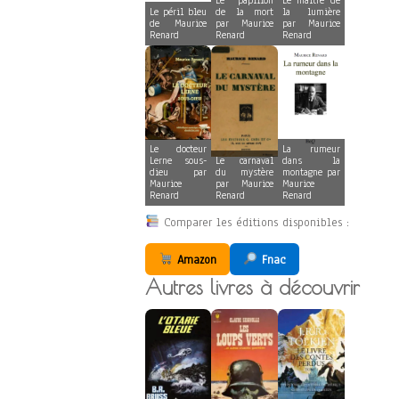
Le papillon
Le maître de
Le péril bleu
de la mort
la lumière
de Maurice
par Maurice
par Maurice
Renard
Renard
Renard
Le docteur
La rumeur
Lerne sous-
Le carnaval
dans la
dieu par
du mystère
montagne par
Maurice
par Maurice
Maurice
Renard
Renard
Renard
Comparer les éditions disponibles :
Amazon
Fnac
Autres livres à découvrir