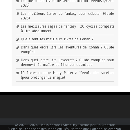
Les meilleurs livres de science-fiction récents (2020-
2025)
Les meilleurs livres de fantasy pour débuter (Guide
2026)
Les meilleures sagas de fantasy : 20 cycles complets
à lire absolument
Quels sont les meilleurs livres de Conan ?
Dans quel ordre lire les aventures de Conan ? Guide
complet
Dans quel ordre lire Lovecraft ? Guide complet pour
découvrir le maître de l’horreur cosmique
10 livres comme Harry Potter à l’école des sorciers
(pour prolonger la magie)
© 2022 - 2026 : Mais Encore | Simplify Theme par D5 Creation
“Certains liens sont des liens affiliés. En tant que Partenaire Amazon,