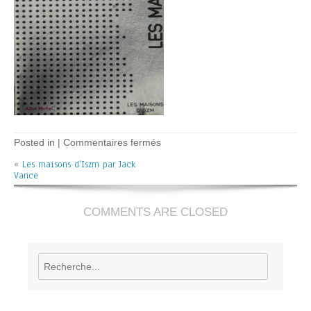
sur
Posted in |
Commentaires fermés
Les
«
Les maisons d’Iszm par Jack
maisons
Vance
d’iszm
–
J.
Vance
COMMENTS ARE CLOSED
Rechercher