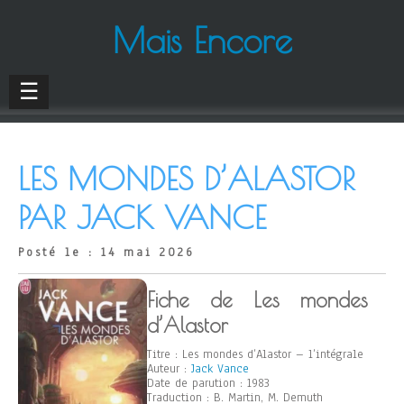
Mais Encore
☰
LES MONDES D’ALASTOR
PAR JACK VANCE
Posté le : 14 mai 2026
Fiche de Les mondes
d’Alastor
Titre : Les mondes d’Alastor – l’intégrale
Auteur :
Jack Vance
Date de parution : 1983
Traduction : B. Martin, M. Demuth