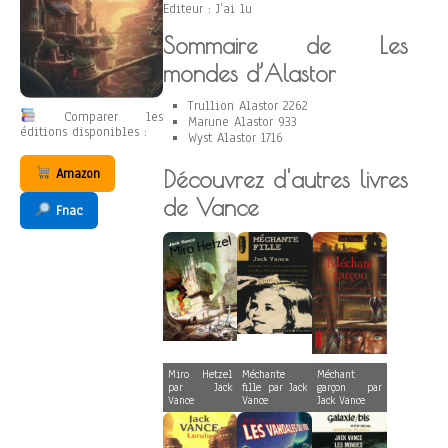
Editeur : J’ai lu
Sommaire de Les
mondes d’Alastor
Trullion Alastor 2262
Comparer les
Marune Alastor 933
éditions disponibles :
Wyst Alastor 1716
Amazon
Découvrez d'autres livres
de Vance
Fnac
Miro Hetzel
Méchante
Méchant
par Jack
fille par Jack
garçon par
Vance
Vance
Jack Vance