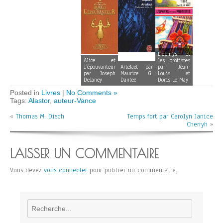
L’ophrys et
Alice et
les protistes
l’épouvanteur
Artefact par
par Jean-
par Joseph
Maurice G.
Louis et
Delaney
Dantec
Doris Le May
Posted in
Livres
|
No Comments »
Tags:
Alastor
,
auteur-Vance
«
Thomas M. Disch
Temps fort par Carolyn Janice
Cherryh
»
LAISSER UN COMMENTAIRE
Vous devez
vous connecter
pour publier un commentaire.
Rechercher