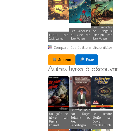
Les mondes
Les vandales
de Magnus
Lurulu par
du vide par
Ridolph par
Jack Vance
Jack Vance
Jack Vance
Comparer les éditions disponibles :
Amazon
Fnac
Autres livres à découvrir
Le trône noir
Un goût de
par Roger
Le navire
fièvre par
Zelazny et
étoile par
Pierre
Fred
Edwin
Courcel
Saberhagen
Charles Tubb