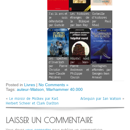
J’ai 14 ans et
Les histoires
Corbeille
je suis
étranges de
d’histoires
détestable
la Biloque
par Paul
par Gudule
par Jean Ray
Féval
Les spectres
Hôpital nord
d’Inverloch
par Jean-
Les
par Pierre
Pierre
montagnes
Christin et
Andrevon et
affamées par
Jean-Claude
Philippe
Georges-Jean
Mézières
Cousin
Arnaud
Posted in
Livres
|
No Comments »
Tags:
auteur-Watson
,
Warhammer 40.000
«
Le miroir de Molkex par Karl
Arlequin par Ian Watson
»
Herbert Scheer et Clark Darlton
LAISSER UN COMMENTAIRE