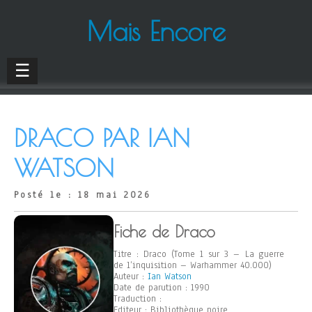
Mais Encore
☰
DRACO PAR IAN
WATSON
Posté le : 18 mai 2026
Fiche de Draco
Titre : Draco (Tome 1 sur 3 – La guerre
de l’inquisition – Warhammer 40.000)
Auteur :
Ian Watson
Date de parution : 1990
Traduction :
Editeur : Bibliothèque noire