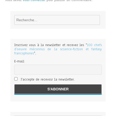
Vous devez
vous connecter
pour publier un commentaire.
Rechercher
Inscrivez vous à la newsletter et recevez les "
100 chefs
d'oeuvre méconnus de la science-fiction et fantasy
francophones
".
E-mail
J'accepte de recevoir la newsletter.