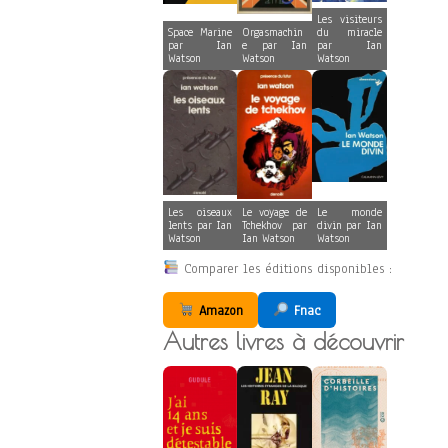
Les visiteurs
Space Marine
Orgasmachin
du miracle
par Ian
e par Ian
par Ian
Watson
Watson
Watson
Les oiseaux
Le voyage de
Le monde
lents par Ian
Tchekhov par
divin par Ian
Watson
Ian Watson
Watson
Comparer les éditions disponibles :
Amazon
Fnac
Autres livres à découvrir