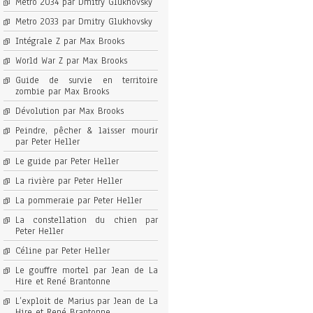
Metro 2034 par Dmitry Glukhovsky
Metro 2033 par Dmitry Glukhovsky
Intégrale Z par Max Brooks
World War Z par Max Brooks
Guide de survie en territoire
zombie par Max Brooks
Dévolution par Max Brooks
Peindre, pêcher & laisser mourir
par Peter Heller
Le guide par Peter Heller
La rivière par Peter Heller
La pommeraie par Peter Heller
La constellation du chien par
Peter Heller
Céline par Peter Heller
Le gouffre mortel par Jean de La
Hire et René Brantonne
L’exploit de Marius par Jean de La
Hire et René Brantonne