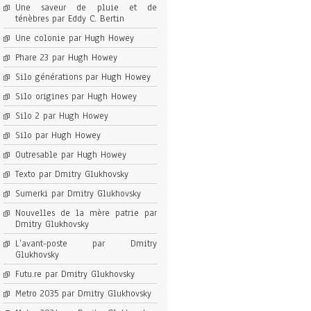
Une saveur de pluie et de
ténèbres par Eddy C. Bertin
Une colonie par Hugh Howey
Phare 23 par Hugh Howey
Silo générations par Hugh Howey
Silo origines par Hugh Howey
Silo 2 par Hugh Howey
Silo par Hugh Howey
Outresable par Hugh Howey
Texto par Dmitry Glukhovsky
Sumerki par Dmitry Glukhovsky
Nouvelles de la mère patrie par
Dmitry Glukhovsky
L’avant-poste par Dmitry
Glukhovsky
Futu.re par Dmitry Glukhovsky
Metro 2035 par Dmitry Glukhovsky