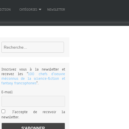
FICTION
CATÉGORIES
NEWSLETTER
Rechercher
Inscrivez vous à la newsletter et
recevez les "
100 chefs d'oeuvre
méconnus de la science-fiction et
fantasy francophones
".
E-mail
J'accepte de recevoir la
newsletter.