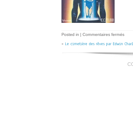
sur
Posted in |
Commentaires fermés
Le
«
Le cimetière des rêves par Edwin Char
cimet
des
rêve
–
EC
C
Tub