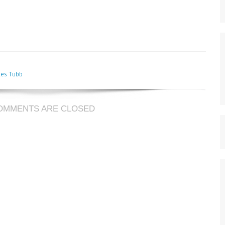
les Tubb
ière
s
OMMENTS ARE CLOSED
b