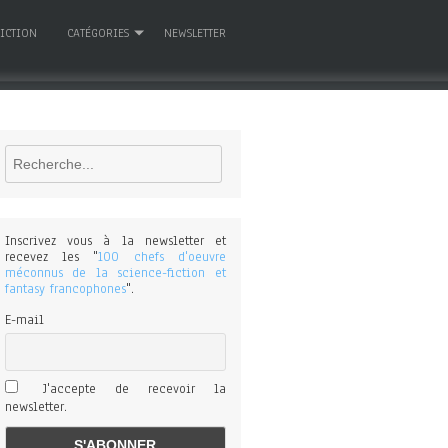
FICTION
CATÉGORIES
NEWSLETTER
Rechercher
Inscrivez vous à la newsletter et
recevez les "
100 chefs d'oeuvre
méconnus de la science-fiction et
fantasy francophones
".
E-mail
J'accepte de recevoir la
newsletter.