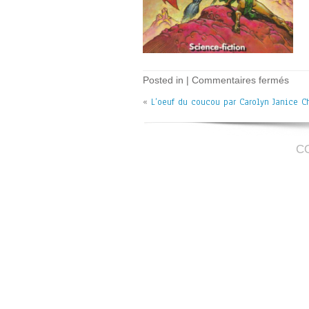
sur
Posted in |
Commentaires fermés
L’oe
«
L’oeuf du coucou par Carolyn Janice C
du
cou
–
C.J.
Cher
C