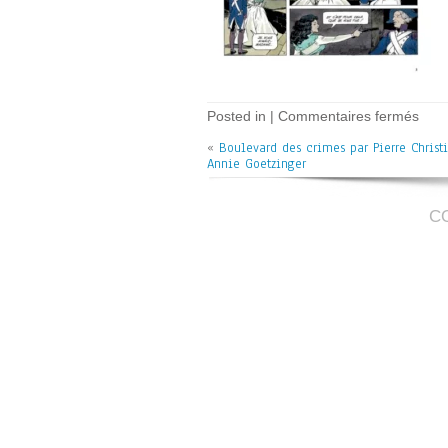
sur
Posted in |
Commentaires fermés
Boul
«
Boulevard des crimes par Pierre Christi
des
Annie Goetzinger
crim
–
pag
1
C