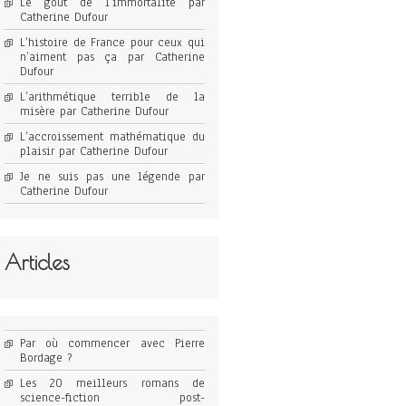
Le goût de l’immortalité par
Catherine Dufour
L’histoire de France pour ceux qui
n’aiment pas ça par Catherine
Dufour
L’arithmétique terrible de la
misère par Catherine Dufour
L’accroissement mathématique du
plaisir par Catherine Dufour
Je ne suis pas une légende par
Catherine Dufour
Articles
Par où commencer avec Pierre
Bordage ?
Les 20 meilleurs romans de
science-fiction post-