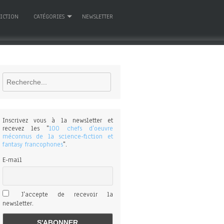
FICTION
CATÉGORIES
NEWSLETTER
Rechercher
Inscrivez vous à la newsletter et
recevez les "
100 chefs d'oeuvre
méconnus de la science-fiction et
fantasy francophones
".
E-mail
J'accepte de recevoir la
newsletter.