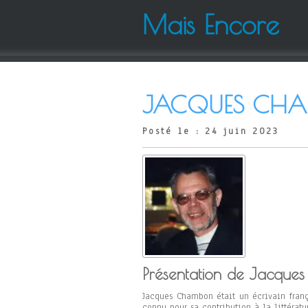
Mais Encore
JACQUES CH
Posté le : 24 juin 2023
Présentation de Jacque
Jacques Chambon était un écrivain frança
connu pour sa contribution à la littératu