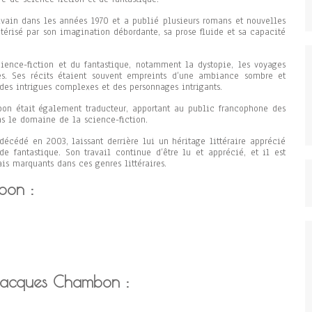
ain dans les années 1970 et a publié plusieurs romans et nouvelles
ctérisé par son imagination débordante, sa prose fluide et sa capacité
cience-fiction et du fantastique, notamment la dystopie, les voyages
s. Ses récits étaient souvent empreints d’une ambiance sombre et
 des intrigues complexes et des personnages intrigants.
bon était également traducteur, apportant au public francophone des
s le domaine de la science-fiction.
cédé en 2003, laissant derrière lui un héritage littéraire apprécié
de fantastique. Son travail continue d’être lu et apprécié, et il est
s marquants dans ces genres littéraires.
bon :
 Jacques Chambon :