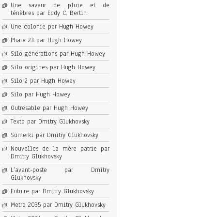
Une saveur de pluie et de
ténèbres par Eddy C. Bertin
Une colonie par Hugh Howey
Phare 23 par Hugh Howey
Silo générations par Hugh Howey
Silo origines par Hugh Howey
Silo 2 par Hugh Howey
Silo par Hugh Howey
Outresable par Hugh Howey
Texto par Dmitry Glukhovsky
Sumerki par Dmitry Glukhovsky
Nouvelles de la mère patrie par
Dmitry Glukhovsky
L’avant-poste par Dmitry
Glukhovsky
Futu.re par Dmitry Glukhovsky
Metro 2035 par Dmitry Glukhovsky