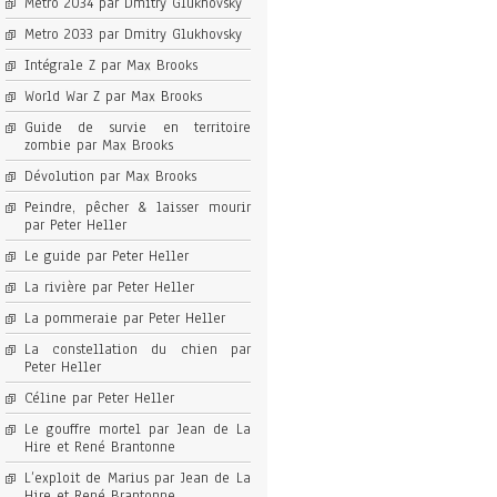
Metro 2034 par Dmitry Glukhovsky
Metro 2033 par Dmitry Glukhovsky
Intégrale Z par Max Brooks
World War Z par Max Brooks
Guide de survie en territoire
zombie par Max Brooks
Dévolution par Max Brooks
Peindre, pêcher & laisser mourir
par Peter Heller
Le guide par Peter Heller
La rivière par Peter Heller
La pommeraie par Peter Heller
La constellation du chien par
Peter Heller
Céline par Peter Heller
Le gouffre mortel par Jean de La
Hire et René Brantonne
L’exploit de Marius par Jean de La
Hire et René Brantonne