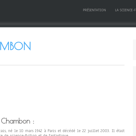
PRÉSENTATION
LA SCIENCE-
AMBON
s Chambon :
is, né le 10 mars 1942 à Paris et décédé le 22 juillet 2003. Il était
re de science-fiction et de fantastique.