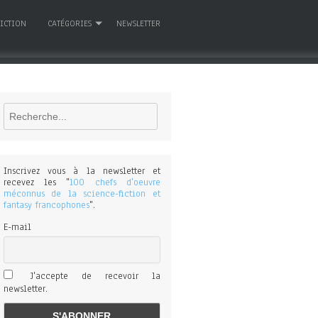
FICTION
CATÉGORIES
NEWSLETTER
Rechercher
Inscrivez vous à la newsletter et
recevez les "
100 chefs d'oeuvre
méconnus de la science-fiction et
fantasy francophones
".
E-mail
J'accepte de recevoir la
newsletter.