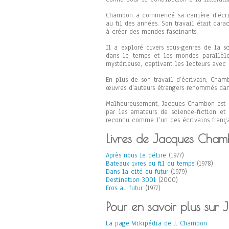
Chambon a commencé sa carrière d’écriv
au fil des années. Son travail était cara
à créer des mondes fascinants.
Il a exploré divers sous-genres de la s
dans le temps et les mondes parallèle
mystérieuse, captivant les lecteurs avec
En plus de son travail d’écrivain, Cham
œuvres d’auteurs étrangers renommés dan
Malheureusement, Jacques Chambon est dé
par les amateurs de science-fiction et 
reconnu comme l’un des écrivains françai
Livres de Jacques Cham
Après nous le délire
(1977)
Bateaux ivres au fil du temps
(1978)
Dans la cité du futur
(1979)
Destination 3001
(2000)
Eros au futur
(1977)
Pour en savoir plus sur
La page Wikipédia de J. Chambon