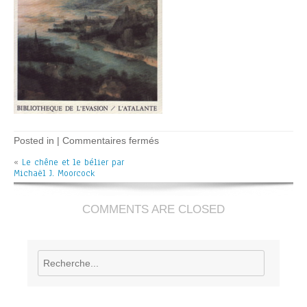
sur
Posted in |
Commentaires fermés
Le
«
Le chêne et le bélier par
chêne
Michaël J. Moorcock
et
le
bélier
–
COMMENTS ARE CLOSED
M.J.
Moorcock
Rechercher