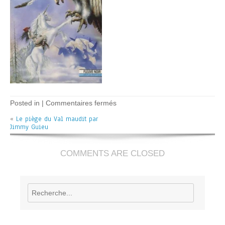
sur
Posted in |
Commentaires fermés
Le
«
Le piège du Val maudit par
piège
Jimmy Guieu
du
Val
maudit
–
COMMENTS ARE CLOSED
J
Guieu
Rechercher