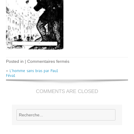
sur
Posted in |
Commentaires fermés
L’homme
«
L’homme sans bras par Paul
sans
Féval
bras
–
P
Féval
COMMENTS ARE CLOSED
Rechercher