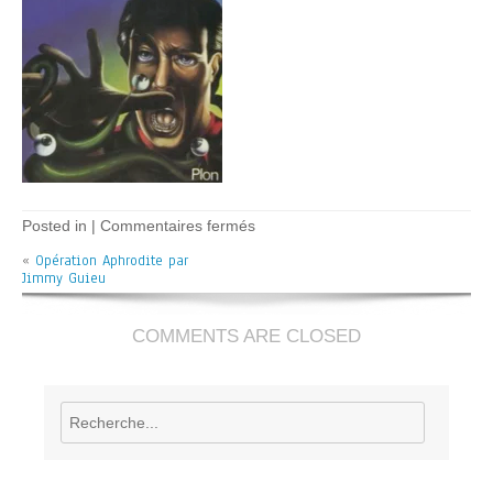
sur
Posted in |
Commentaires fermés
Opération
«
Opération Aphrodite par
Aphrodite
Jimmy Guieu
–
J
Guieu
COMMENTS ARE CLOSED
Rechercher