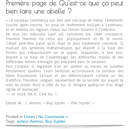
Première page de Qu’est-ce que ça peut
bien faire une abeille ?
« Le vaisseau commença par être une carcasse de métal. Lentement,
couche après couche, on posa un revêtement brillant à l’extérieur,
et on entassa les organes vitaux aux formes bizarres à l’intérieur.
De tous les individus (sauf un) concernés par cette croissance,
Thornton Hammer fut celui qui, physiquement, en fit le moins.
C’était peut-être parce qu’il était le plus hautement concerné. Il
maniait les symboles mathématiques qui étaient à la base des
formes qui s’ébauchaient sur le papier, lesquelles, à leur tour,
étaient à la base de l’assemblage des différentes masses et des
différentes formes d’énergie qui entraient dans le vaisseau.
Pour l’instant, il regardait d’un air sombre au travers de lunettes
étroitement ajustées. Leurs lentilles accrochaient la lumière des
tubes fluorescents là-haut et les réfléchissaient comme un feu
d’artifice. Theodore Lengyel, représentant de la société qui payait la
note du projet, était à côté de lui. Il désigna quelqu’un d’un doigt
rigide et menaçant :
— Le voilà, dit-il. C’est lui. »
Extrait de : I. Asimov. « Buy Jupiter – Cher Jupiter. »
Posted in
Livres
|
No Comments »
Tags:
auteur-Asimov
,
Buy Jupiter