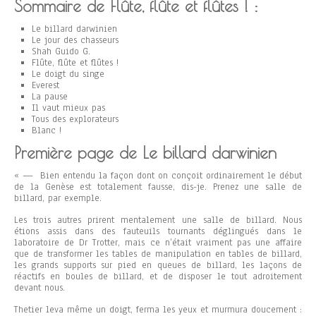
Sommaire de Flûte, flûte et flûtes ! :
Le billard darwinien
Le jour des chasseurs
Shah Guido G.
Flûte, flûte et flûtes !
Le doigt du singe
Everest
La pause
Il vaut mieux pas
Tous des explorateurs
Blanc !
Première page de Le billard darwinien
« — Bien entendu la façon dont on conçoit ordinairement le début
de la Genèse est totalement fausse, dis-je. Prenez une salle de
billard, par exemple.
Les trois autres prirent mentalement une salle de billard. Nous
étions assis dans des fauteuils tournants déglingués dans le
laboratoire de Dr Trotter, mais ce n’était vraiment pas une affaire
que de transformer les tables de manipulation en tables de billard,
les grands supports sur pied en queues de billard, les laçons de
réactifs en boules de billard, et de disposer le tout adroitement
devant nous.
Thetier leva même un doigt, ferma les yeux et murmura doucement :