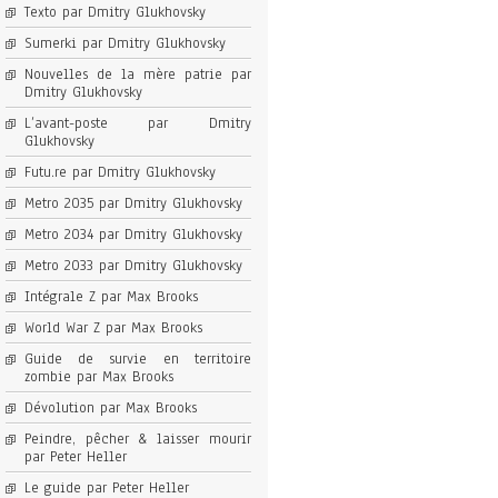
Texto par Dmitry Glukhovsky
Sumerki par Dmitry Glukhovsky
Nouvelles de la mère patrie par
Dmitry Glukhovsky
L’avant-poste par Dmitry
Glukhovsky
Futu.re par Dmitry Glukhovsky
Metro 2035 par Dmitry Glukhovsky
Metro 2034 par Dmitry Glukhovsky
Metro 2033 par Dmitry Glukhovsky
Intégrale Z par Max Brooks
World War Z par Max Brooks
Guide de survie en territoire
zombie par Max Brooks
Dévolution par Max Brooks
Peindre, pêcher & laisser mourir
par Peter Heller
Le guide par Peter Heller