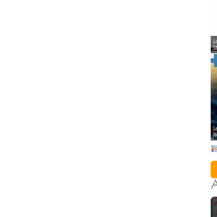
L
S
L
N
A