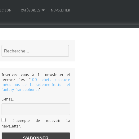
FICTION
CATÉGORIES
NEWSLETTER
Rechercher
Inscrivez vous à la newsletter et
recevez les "
100 chefs d'oeuvre
méconnus de la science-fiction et
fantasy francophones
".
E-mail
J'accepte de recevoir la
newsletter.