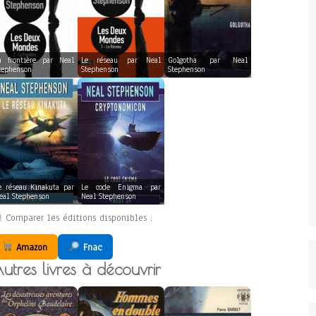
a frontière par Neal
Le réseau par Neal
Golgotha par Neal
tephenson
Stephenson
Stephenson
e réseau Kinakuta par
Le code Enigma par
eal Stephenson
Neal Stephenson
Comparer les éditions disponibles :
Amazon
Fnac
utres livres à découvrir