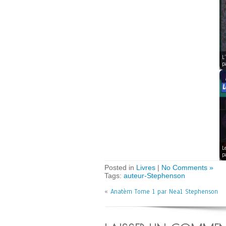
L
p
L
p
Posted in
Livres
|
No Comments »
Tags:
auteur-Stephenson
«
Anatèm Tome 1 par Neal Stephenson