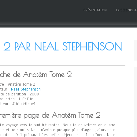
PRÉSENTATION
LA SCIENCE-
2 PAR NEAL STEPHENSON
iche de Anatèm Tome 2
tre : Anatèm Tome 2
teur :
Neal Stephenson
te de parution : 2008
aduction : J. Collin
iteur : Albin Michel
remière page de Anatèm Tome 2
Le voyage vers le sud fut rapide. Nous le couvrîmes en quatre
urs et trois nuits. Nous n’avions presque plus d’argent, alors nous
mpions. Yul préparait les petits déjeuners et les dîners. Nous