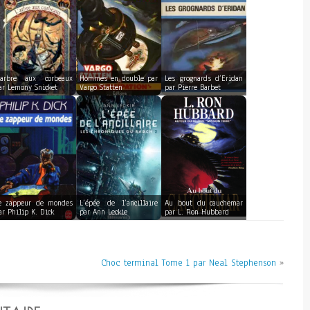
’arbre aux corbeaux
Hommes en double par
Les grognards d’Eridan
ar Lemony Snicket
Vargo Statten
par Pierre Barbet
e zappeur de mondes
L’épée de l’ancillaire
Au bout du cauchemar
ar Philip K. Dick
par Ann Leckie
par L. Ron Hubbard
Choc terminal Tome 1 par Neal Stephenson
»