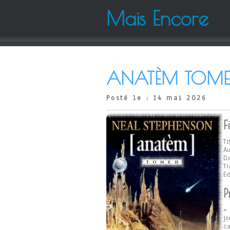
Mais Encore
ANATÈM TOME 
Posté le : 14 mai 2026
F
Ti
Au
Da
Tr
Ed
P
« 
jo
ca