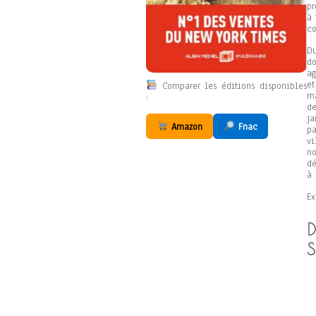
pr
à 
c
Du
do
ag
et
Comparer les éditions disponibles
ma
:
de
ja
Amazon
Fnac
pa
vi
no
dé
à 
Ex
S