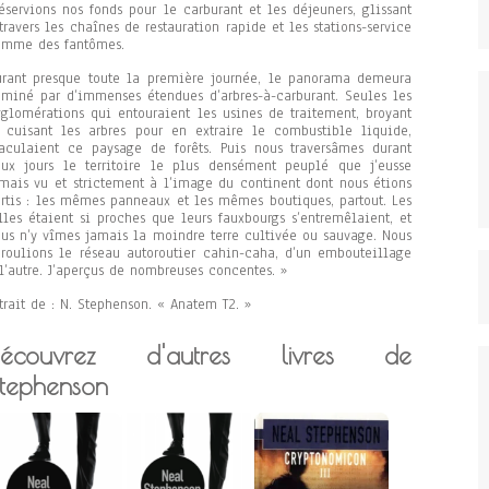
éservions nos fonds pour le carburant et les déjeuners, glissant
travers les chaînes de restauration rapide et les stations-service
omme des fantômes.
rant presque toute la première journée, le panorama demeura
miné par d’immenses étendues d’arbres-à-carburant. Seules les
glomérations qui entouraient les usines de traitement, broyant
 cuisant les arbres pour en extraire le combustible liquide,
culaient ce paysage de forêts. Puis nous traversâmes durant
ux jours le territoire le plus densément peuplé que j’eusse
mais vu et strictement à l’image du continent dont nous étions
rtis : les mêmes panneaux et les mêmes boutiques, partout. Les
lles étaient si proches que leurs fauxbourgs s’entremêlaient, et
us n’y vîmes jamais la moindre terre cultivée ou sauvage. Nous
roulions le réseau autoroutier cahin-caha, d’un embouteillage
l’autre. J’aperçus de nombreuses concentes. »
trait de : N. Stephenson. « Anatem T2. »
Découvrez d'autres livres de
tephenson