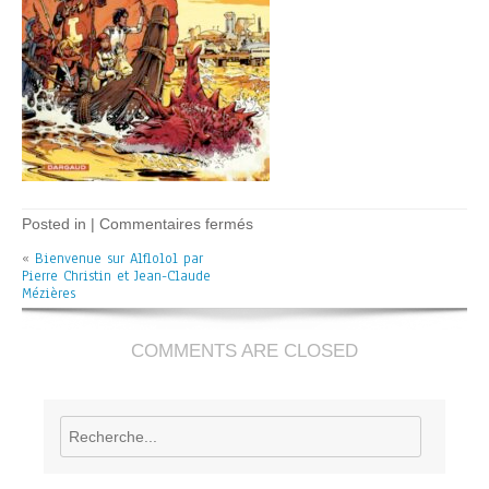
sur
Posted in |
Commentaires fermés
Bienvenue
«
Bienvenue sur Alflolol par
sur
Pierre Christin et Jean-Claude
Alflolol
Mézières
–
Christin
+
Mézières
COMMENTS ARE CLOSED
Rechercher