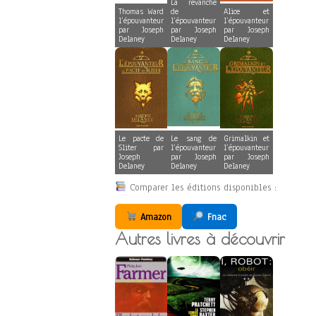
La revanche
Thomas Ward
de
Alice et
l’épouvanteur
l’épouvanteur
l’épouvanteur
par Joseph
par Joseph
par Joseph
Delaney
Delaney
Delaney
Le pacte de
Le sang de
Grimalkin et
Sliter par
l’épouvanteur
l’épouvanteur
Joseph
par Joseph
par Joseph
Delaney
Delaney
Delaney
Comparer les éditions disponibles :
Amazon
Fnac
Autres livres à découvrir