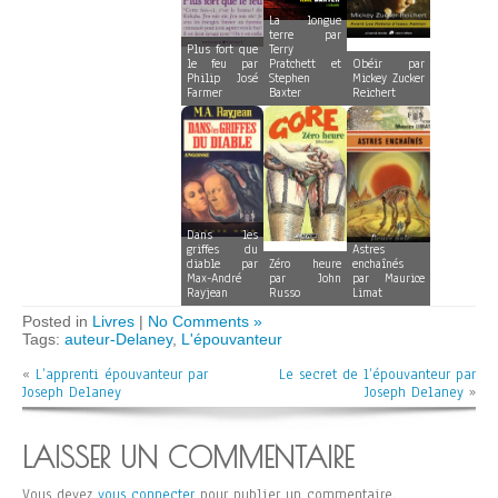
La longue
terre par
Plus fort que
Terry
le feu par
Pratchett et
Obéir par
Philip José
Stephen
Mickey Zucker
Farmer
Baxter
Reichert
Dans les
griffes du
Astres
diable par
Zéro heure
enchaînés
Max-André
par John
par Maurice
Rayjean
Russo
Limat
Posted in
Livres
|
No Comments »
Tags:
auteur-Delaney
,
L'épouvanteur
«
L’apprenti épouvanteur par
Le secret de l’épouvanteur par
Joseph Delaney
Joseph Delaney
»
LAISSER UN COMMENTAIRE
Vous devez
vous connecter
pour publier un commentaire.