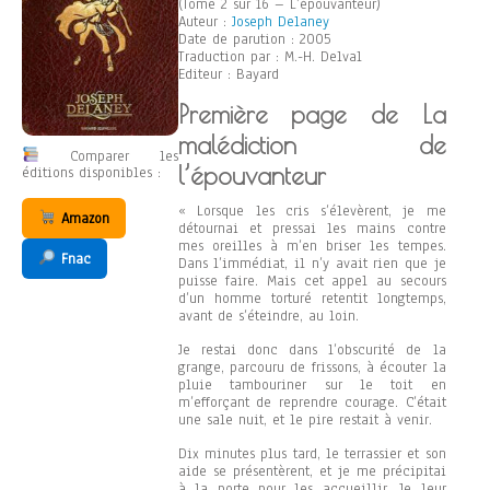
(Tome 2 sur 16 – L’épouvanteur)
Auteur :
Joseph Delaney
Date de parution : 2005
Traduction par : M.-H. Delval
Editeur : Bayard
Première page de La
malédiction de
Comparer les
l’épouvanteur
éditions disponibles :
« Lorsque les cris s’élevèrent, je me
Amazon
détournai et pressai les mains contre
mes oreilles à m’en briser les tempes.
Fnac
Dans l’immédiat, il n’y avait rien que je
puisse faire. Mais cet appel au secours
d’un homme torturé retentit longtemps,
avant de s’éteindre, au loin.
Je restai donc dans l’obscurité de la
grange, parcouru de frissons, à écouter la
pluie tambouriner sur le toit en
m’efforçant de reprendre courage. C’était
une sale nuit, et le pire restait à venir.
Dix minutes plus tard, le terrassier et son
aide se présentèrent, et je me précipitai
à la porte pour les accueillir. Je leur