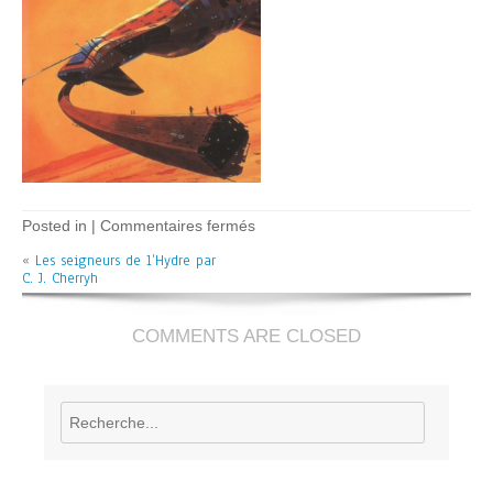
sur
Posted in |
Commentaires fermés
Les
«
Les seigneurs de l’Hydre par
seigneurs
C. J. Cherryh
de
l’hydre
–
C.J.
COMMENTS ARE CLOSED
Cherryh
Rechercher