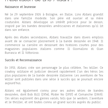
Naissance et Jeunesse
Né le 29 septembre 1926 à Bologne, en Italie, Lino Aldani grandit
dans une famille modeste. Son père est ouvrier et sa mère
couturière. Aldani développe un intérêt précoce pour le dessin,
inspiré par les bandes dessinées américaines et italiennes qu’il lit
dans son enfance.
Après des études secondaires, Aldani travaille dans divers emplois
avant de se consacrer pleinement à la bande dessinée en 1948. Il
commence sa carrière en dessinant des histoires courtes pour des
magazines populaires italiens comme Il Giornalino di Gian
Burrasca et Il Vittorioso.
Succès et Reconnaissance
En 1953, Aldani crée son personnage le plus célèbre, Tex Willer. Ce
cowboy solitaire et justicier devient rapidement l’un des héros les
plus populaires de la bande dessinée italienne. Les aventures de Tex
Willer sont publiées dans une série à succès qui se poursuit encore
aujourd’hui.
Aldani est également connu pour ses autres séries de bandes
dessinées, dont Bob Bill (1954), Mister No (1957) et Comanche (1969).
Ces séries explorent des genres variés, tels que le western, l’aventure
et le thriller, et ont toutes connu un grand succès auprès du public.