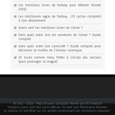
Les meilleurs livres de fantasy pour débuter (Guide
2026)
Les meilleures sagas de fantasy : 20 cycles complets
à lire absolument
Quels sont les meilleurs livres de Conan ?
Dans quel ordre lire les aventures de Conan ? Guide
complet
Dans quel ordre lire Lovecraft ? Guide complet pour
découvrir le maître de l’horreur cosmique
10 livres comme Harry Potter à l’école des sorciers
(pour prolonger la magie)
© 2022 - 2026 : Mais Encore | Simplify Theme par D5 Creation
“Certains liens sont des liens affiliés. En tant que Partenaire Amazon,
je réalise un bénéfice sur les achats remplissant les conditions requises.”