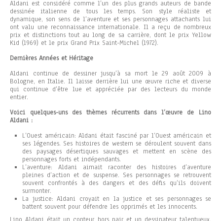
Aldani est considéré comme l’un des plus grands auteurs de bande
dessinée italienne de tous les temps. Son style réaliste et
dynamique, son sens de l’aventure et ses personnages attachants lui
ont valu une reconnaissance internationale. Il a reçu de nombreux
prix et distinctions tout au long de sa carrière, dont le prix Yellow
Kid (1969) et le prix Grand Prix Saint-Michel (1972).
Dernières Années et Héritage
Aldani continue de dessiner jusqu’à sa mort le 29 août 2009 à
Bologne, en Italie. Il laisse derrière lui une œuvre riche et diverse
qui continue d’être lue et appréciée par des lecteurs du monde
entier.
Voici quelques-uns des thèmes récurrents dans l’œuvre de Lino
Aldani :
L’Ouest américain: Aldani était fasciné par l’Ouest américain et
ses légendes. Ses histoires de western se déroulent souvent dans
des paysages désertiques sauvages et mettent en scène des
personnages forts et indépendants.
L’aventure: Aldani aimait raconter des histoires d’aventure
pleines d’action et de suspense. Ses personnages se retrouvent
souvent confrontés à des dangers et des défis qu’ils doivent
surmonter.
La justice: Aldani croyait en la justice et ses personnages se
battent souvent pour défendre les opprimés et les innocents.
Lino Aldani était un conteur hors pair et un dessinateur talentueux.