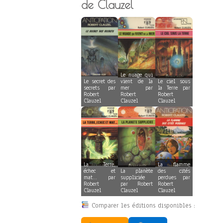
de Clauzel
Le nuage qui
Le secret des
vient de la
Le ciel sous
secrets par
mer par
la Terre par
Robert
Robert
Robert
Clauzel
Clauzel
Clauzel
La Terre,
La flamme
échec et
La planète
des cités
mat… par
suppliciée
perdues par
Robert
par Robert
Robert
Clauzel
Clauzel
Clauzel
Comparer les éditions disponibles :