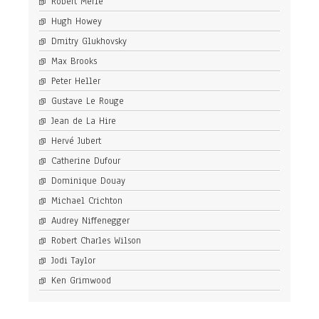
Robert Merle
Hugh Howey
Dmitry Glukhovsky
Max Brooks
Peter Heller
Gustave Le Rouge
Jean de La Hire
Hervé Jubert
Catherine Dufour
Dominique Douay
Michael Crichton
Audrey Niffenegger
Robert Charles Wilson
Jodi Taylor
Ken Grimwood