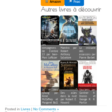
Amazon
Fnac
Autres livres à découvrir
Les
compagnons
Maestro par
La croisade
de l’ombre
Robert
des
13 par Jean-
Anthony
assassins par
Marc Lofficier
Salvatore
Pierre Barbet
Le vaisseau
Vauriens par
cyborg par
Des ailes
Gardner R.
Anne
dans la nuit
Dozois et
McCaffrey et
par Robert E.
George R. R.
Margaret Ball
Howard
Martin
Posted in
Livres
|
No Comments »