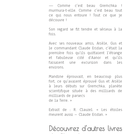
— Comme c’est beau Gremchka !
murmura-t-elle. Comme c’est beau tout
ce qui nous entoure ! Tout ce que je
découvre !
Son regard se fit tendre et sérieux à la
fois.
Avec ses nouveaux amis, Arièle, Gus et
le commandant Claude Eridan, c’était la
première fois qu’ils quittaient l’étrange
et fabuleuse cité d’Aanor et qu’ils
faisaient une excursion dans les
environs.
Mandine éprouvait, en beaucoup plus
fort, ce qu’avaient éprouvé Gus et Arièle
à leurs débuts sur Gremchka, planète
scientifique située à des milliards de
milliards de parsecs
de la Terre. »
Extrait de : R. Clauzel. « Les étoiles
meurent aussi – Claude Eridan. »
Découvrez d'autres livres