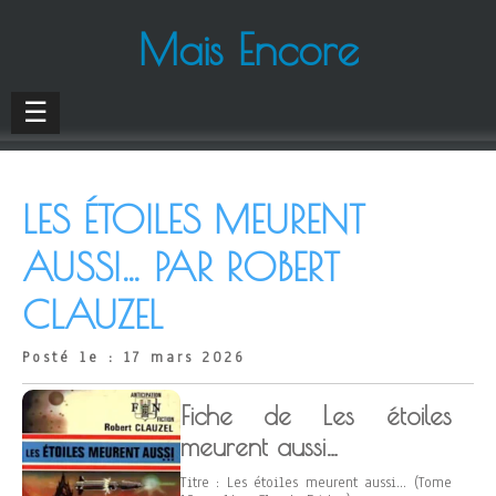
Mais Encore
☰
LES ÉTOILES MEURENT
AUSSI… PAR ROBERT
CLAUZEL
Posté le : 17 mars 2026
Fiche de Les étoiles
meurent aussi…
Titre : Les étoiles meurent aussi… (Tome