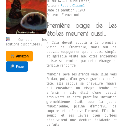
10 sur 14 – Claude Eridan)
Auteur :
Robert Clauzel
Date de parution : 1973
Editeur : Fleuve noir
Première page de Les
étoiles meurent aussi…
Comparer les
« Cela devait aboutir à la première
éditions disponibles :
vision de l’ineffable, mais nul ne
pouvait soupçonner qu’une aussi simple
Amazon
et agréable visite aux cités anciennes
puisse se terminer par cette étrange et
terrible rencontre.
Fnac
Mandine leva ses grands yeux lilas vers
Eridan, puis, d’un geste gracieux de la
tête, elle secoua sa chevelure mauve
qui encadrait un visage tendre et
enfantin ; elle était d’une beauté
émouvante et cette première initiation
gremchkienne était, pour la jeune
Maudinienne, pleine d’imprévu, de
surprise et d’émerveillement. Elle lui
sourit, et ses lèvres bien ourlées
découvrirent une denture éclatante et
parfaite.